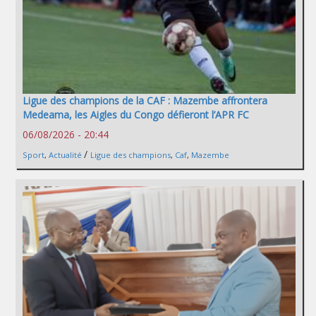
Ligue des champions de la CAF : Mazembe affrontera
Medeama, les Aigles du Congo défieront l’APR FC
06/08/2026 - 20:44
/
Sport
,
Actualité
Ligue des champions
,
Caf
,
Mazembe