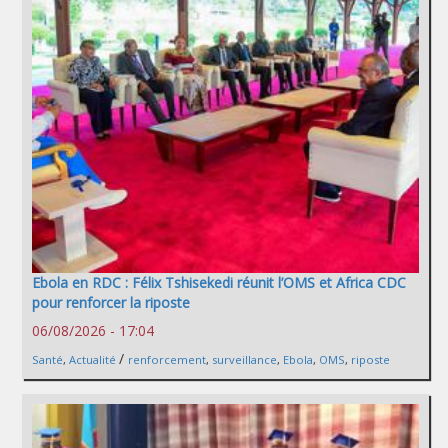
Ebola en RDC : Félix Tshisekedi réunit l’OMS et Africa CDC
pour renforcer la riposte
06/08/2026 - 17:04
/
Santé
,
Actualité
renforcement
,
surveillance
,
Ebola
,
OMS
,
riposte