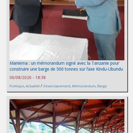
Maniema : un mémorandum signé avec la Tanzanie pour
construire une barge de 500 tonnes sur l’axe Kindu-Ubundu
06/08/2026 - 18:38
/
Politique
,
Actualité
Désenclavement
,
Mémorandum
,
Barge