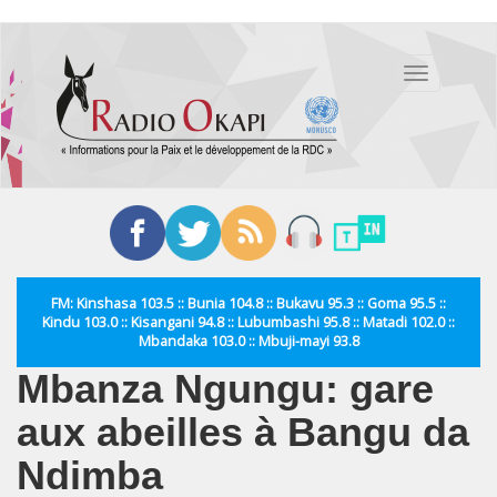
Aller
au
Toggle
contenu
navigation
principal
FM: Kinshasa 103.5 :: Bunia 104.8 :: Bukavu 95.3 :: Goma 95.5 ::
Kindu 103.0 :: Kisangani 94.8 :: Lubumbashi 95.8 :: Matadi 102.0 ::
Mbandaka 103.0 :: Mbuji-mayi 93.8
Mbanza Ngungu: gare
aux abeilles à Bangu da
Ndimba