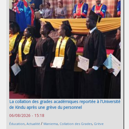
La collation des grades académiques reportée à l'Université
de Kindu après une grève du personnel
06/08/2026 - 15:18
/
Éducation
,
Actualité
Maniema
,
Collation des Grades
,
Grève