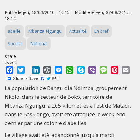
Publié le jeu, 18/03/2010 - 10:15 | Modifié le ven, 07/08/2015 -
18:14
abeille
Mbanza Ngungu
Actualité
En bref
Société
National
share
tweet
Facebook
Twitter
LinkedIn
WordPress
Messenger
WhatsApp
Skype
Viber
Message
Pinterest
Emai
La population de Bangu dia Ndimba, groupement
Nkolo, dans le secteur de Boko, territoire de
Mbanza Ngungu, à 265 kilomètres à l’est de Matadi,
dans le Bas Congo, avait été attaquée le week-end
dernier par une colonie d’abeilles.
Le village avait été abandonné jusqu’à mardi