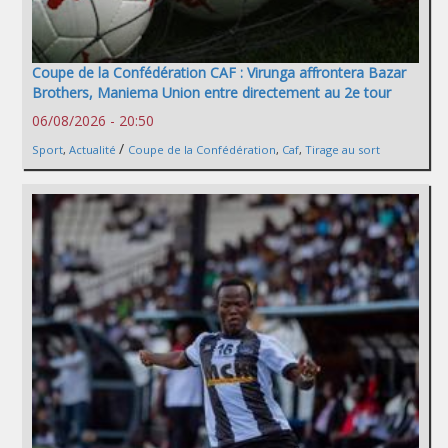
Coupe de la Confédération CAF : Virunga affrontera Bazar
Brothers, Maniema Union entre directement au 2e tour
06/08/2026 - 20:50
/
Sport
,
Actualité
Coupe de la Confédération
,
Caf
,
Tirage au sort