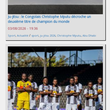
Ju-jitsu : le Congolais Christophe Mputu décroche un
deuxième titre de champion du monde
03/08/2026 - 19:36
/
Sport
,
Actualité
sport
,
ju-jitsu 2026
,
Christophe Mputu
,
Abu Dhabi