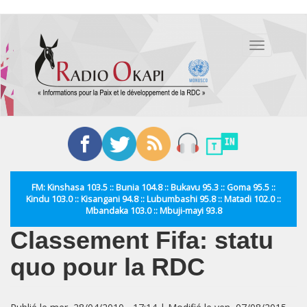
Aller
au
Toggle
contenu
navigation
principal
FM: Kinshasa 103.5 :: Bunia 104.8 :: Bukavu 95.3 :: Goma 95.5 ::
Kindu 103.0 :: Kisangani 94.8 :: Lubumbashi 95.8 :: Matadi 102.0 ::
Mbandaka 103.0 :: Mbuji-mayi 93.8
Classement Fifa: statu
quo pour la RDC