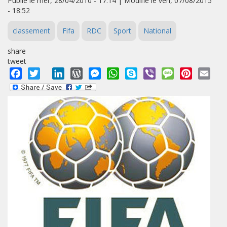
Publié le mer, 28/04/2010 - 17:14 | Modifié le ven, 07/08/2015
- 18:52
classement
Fifa
RDC
Sport
National
share
tweet
Facebook
Twitter
LinkedIn
WordPress
Messenger
WhatsApp
Skype
Viber
Message
Pinterest
Emai