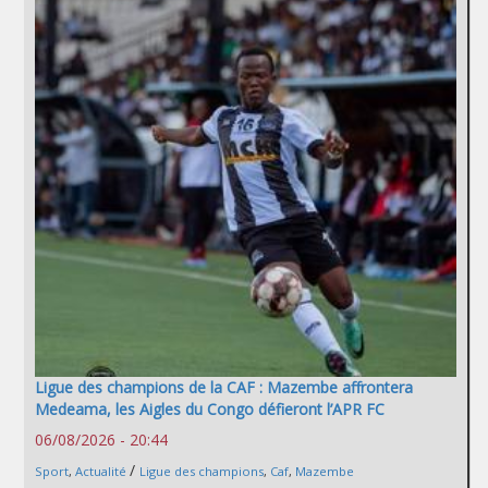
Ligue des champions de la CAF : Mazembe affrontera
Medeama, les Aigles du Congo défieront l’APR FC
06/08/2026 - 20:44
/
Sport
,
Actualité
Ligue des champions
,
Caf
,
Mazembe