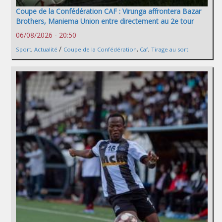
Coupe de la Confédération CAF : Virunga affrontera Bazar
Brothers, Maniema Union entre directement au 2e tour
06/08/2026 - 20:50
/
Sport
,
Actualité
Coupe de la Confédération
,
Caf
,
Tirage au sort