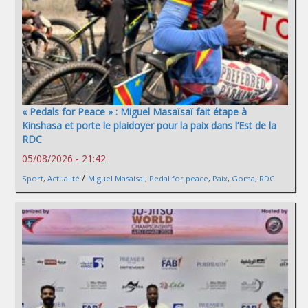
« Pedals for Peace » : Miguel Masaïsaï fait étape à
Kinshasa et porte le plaidoyer pour la paix dans l’Est de la
RDC
05/08/2026 - 21:42
/
Sport
,
Actualité
Miguel Masaisai
,
Pedal for peace
,
Paix
,
Goma
,
RDC