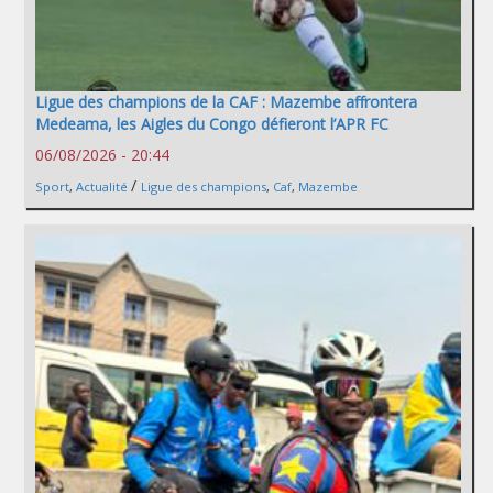
Ligue des champions de la CAF : Mazembe affrontera
Medeama, les Aigles du Congo défieront l’APR FC
06/08/2026 - 20:44
/
Sport
,
Actualité
Ligue des champions
,
Caf
,
Mazembe