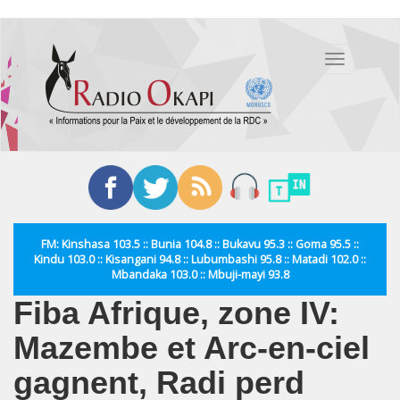
Aller
au
Toggle
contenu
navigation
principal
FM: Kinshasa 103.5 :: Bunia 104.8 :: Bukavu 95.3 :: Goma 95.5 ::
Kindu 103.0 :: Kisangani 94.8 :: Lubumbashi 95.8 :: Matadi 102.0 ::
Mbandaka 103.0 :: Mbuji-mayi 93.8
Fiba Afrique, zone IV:
Mazembe et Arc-en-ciel
gagnent, Radi perd