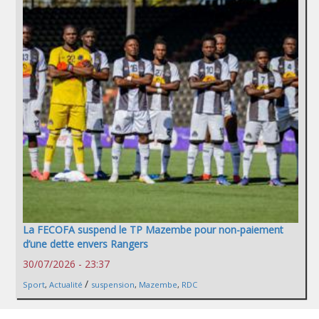
La FECOFA suspend le TP Mazembe pour non-paiement
d’une dette envers Rangers
30/07/2026 - 23:37
/
Sport
,
Actualité
suspension
,
Mazembe
,
RDC