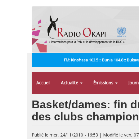
Aller
au
contenu
principal
FM: Kinshasa 103.5 :: Bunia 104.8 :: Bukavu
Accueil
Actualité
Émissions
Jour
Basket/dames: fin d
des clubs champio
Publié le mer, 24/11/2010 - 16:53 | Modifié le ven, 0