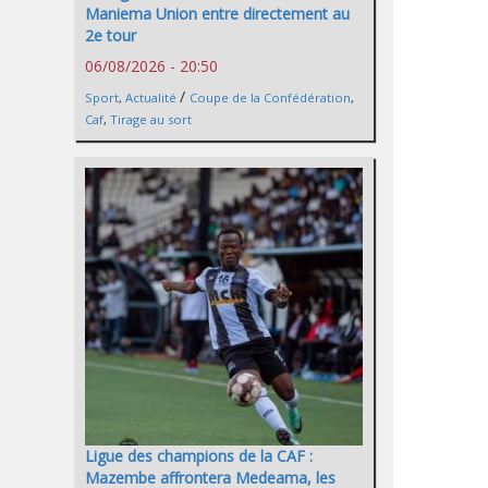
Maniema Union entre directement au
2e tour
06/08/2026 - 20:50
/
Sport
,
Actualité
Coupe de la Confédération
,
Caf
,
Tirage au sort
Ligue des champions de la CAF :
Mazembe affrontera Medeama, les