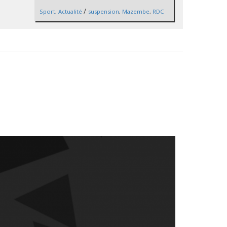
/
Sport
,
Actualité
suspension
,
Mazembe
,
RDC