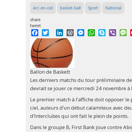
Arc-en-ciel
basket-ball
Sport
National
share
tweet
Facebook
Twitter
LinkedIn
WordPress
Messenger
WhatsApp
Skype
Viber
M
Ballon de Baskett
Les derniers matchs du tour préliminaire de
devrait se jouer ce mercredi 24 novembre à 
Le premier match à l’affiche doit opposer le
ciel, auteurs d’un début calamiteux avec deux
d’Interclubes qui ont fait le plein de points.
Dans le groupe B, First Bank joue contre Abi