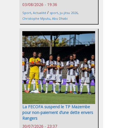
03/08/2026 - 19:36
/
Sport
,
Actualité
sport
,
ju-jitsu 2026
,
Christophe Mputu
,
Abu Dhabi
La FECOFA suspend le TP Mazembe
pour non-paiement d’une dette envers
Rangers
30/07/2026 - 23:37