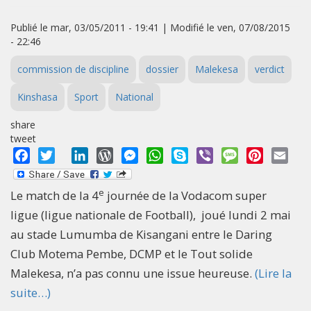
Publié le mar, 03/05/2011 - 19:41 | Modifié le ven, 07/08/2015
- 22:46
commission de discipline
dossier
Malekesa
verdict
Kinshasa
Sport
National
share
tweet
Facebook
Twitter
LinkedIn
WordPress
Messenger
WhatsApp
Skype
Viber
Message
Pinterest
Emai
e
Le match de la 4
journée de la Vodacom super
ligue (ligue nationale de Football), joué lundi 2 mai
au stade Lumumba de Kisangani entre le Daring
Club Motema Pembe, DCMP et le Tout solide
Malekesa, n’a pas connu une issue heureuse.
(Lire la
suite…)