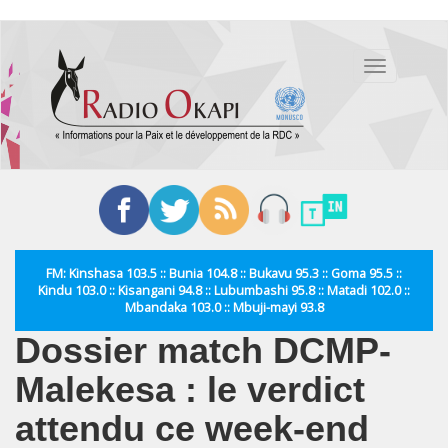
Aller
au
Toggle
contenu
navigation
principal
FM: Kinshasa 103.5 :: Bunia 104.8 :: Bukavu 95.3 :: Goma 95.5 ::
Kindu 103.0 :: Kisangani 94.8 :: Lubumbashi 95.8 :: Matadi 102.0 ::
Mbandaka 103.0 :: Mbuji-mayi 93.8
Dossier match DCMP-
Malekesa : le verdict
attendu ce week-end