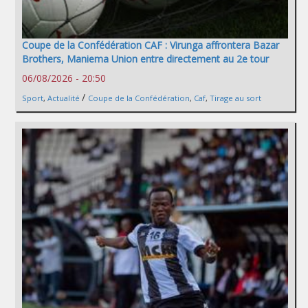
Coupe de la Confédération CAF : Virunga affrontera Bazar
Brothers, Maniema Union entre directement au 2e tour
06/08/2026 - 20:50
/
Sport
,
Actualité
Coupe de la Confédération
,
Caf
,
Tirage au sort