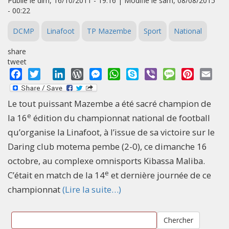
Publié le dim, 16/10/2011 - 19:16 | Modifié le sam, 08/08/2015
- 00:22
DCMP
Linafoot
TP Mazembe
Sport
National
share
tweet
Facebook
Twitter
LinkedIn
WordPress
Messenger
WhatsApp
Skype
Viber
Message
Pinterest
Emai
Le tout puissant Mazembe a été sacré champion de
e
la 16
édition du championnat national de football
qu’organise la Linafoot, à l’issue de sa victoire sur le
Daring club motema pembe (2-0), ce dimanche 16
octobre, au complexe omnisports Kibassa Maliba.
e
C’était en match de la 14
et dernière journée de ce
championnat
(Lire la suite…)
Chercher