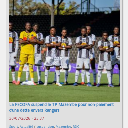
La FECOFA suspend le TP Mazembe pour non-paiement
d’une dette envers Rangers
30/07/2026 - 23:37
/
Sport
,
Actualité
suspension
,
Mazembe
,
RDC