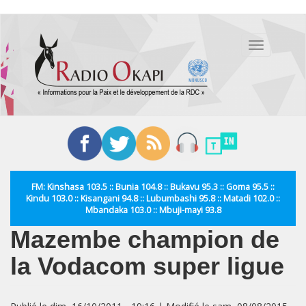
Aller
au
Toggle
contenu
navigation
principal
FM: Kinshasa 103.5 :: Bunia 104.8 :: Bukavu 95.3 :: Goma 95.5 ::
Kindu 103.0 :: Kisangani 94.8 :: Lubumbashi 95.8 :: Matadi 102.0 ::
Mbandaka 103.0 :: Mbuji-mayi 93.8
Mazembe champion de
la Vodacom super ligue