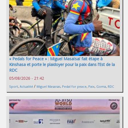
« Pedals for Peace » : Miguel Masaïsaï fait étape à
Kinshasa et porte le plaidoyer pour la paix dans l’Est de la
RDC
05/08/2026 - 21:42
/
Sport
,
Actualité
Miguel Masaisai
,
Pedal for peace
,
Paix
,
Goma
,
RDC