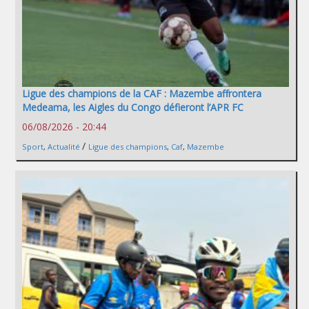
Ligue des champions de la CAF : Mazembe affrontera
Medeama, les Aigles du Congo défieront l’APR FC
06/08/2026 - 20:44
/
Sport
,
Actualité
Ligue des champions
,
Caf
,
Mazembe