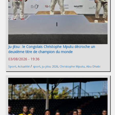
Ju-jitsu : le Congolais Christophe Mputu décroche un
deuxième titre de champion du monde
03/08/2026 - 19:36
/
Sport
,
Actualité
sport
,
ju-jitsu 2026
,
Christophe Mputu
,
Abu Dhabi