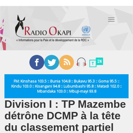
Aller
au
Toggle
contenu
navigation
principal
FM: Kinshasa 103.5 :: Bunia 104.8 :: Bukavu 95.3 :: Goma 95.5 ::
Kindu 103.0 :: Kisangani 94.8 :: Lubumbashi 95.8 :: Matadi 102.0 ::
Mbandaka 103.0 :: Mbuji-mayi 93.8
Division I : TP Mazembe
détrône DCMP à la tête
du classement partiel