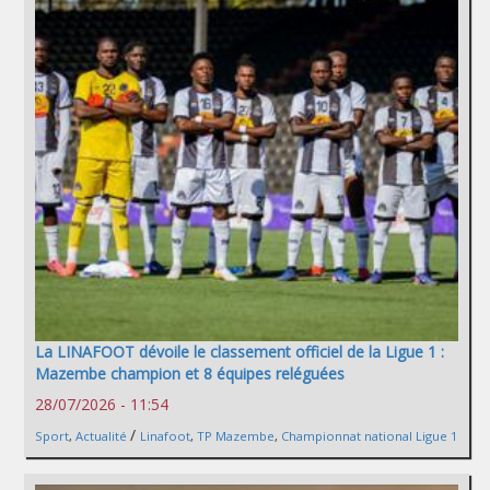
La LINAFOOT dévoile le classement officiel de la Ligue 1 :
Mazembe champion et 8 équipes reléguées
28/07/2026 - 11:54
/
Sport
,
Actualité
Linafoot
,
TP Mazembe
,
Championnat national Ligue 1