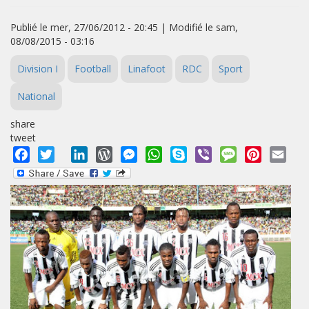
Publié le mer, 27/06/2012 - 20:45 | Modifié le sam,
08/08/2015 - 03:16
Division I
Football
Linafoot
RDC
Sport
National
share
tweet
Facebook
Twitter
LinkedIn
WordPress
Messenger
WhatsApp
Skype
Viber
Message
Pinterest
Emai