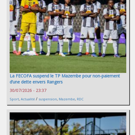
La FECOFA suspend le TP Mazembe pour non-paiement
d’une dette envers Rangers
30/07/2026 - 23:37
/
Sport
,
Actualité
suspension
,
Mazembe
,
RDC