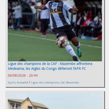
Ligue des champions de la CAF : Mazembe affrontera
Medeama, les Aigles du Congo défieront l’APR FC
06/08/2026 - 20:44
/
Sport
,
Actualité
Ligue des champions
,
Caf
,
Mazembe