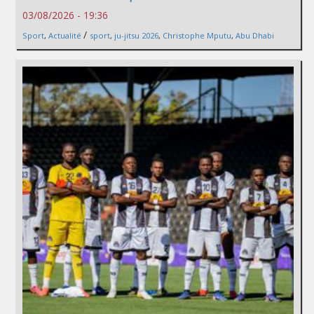
03/08/2026 - 19:36
/
Sport
,
Actualité
sport
,
ju-jitsu 2026
,
Christophe Mputu
,
Abu Dhabi