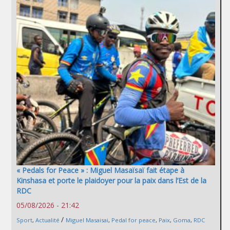
« Pedals for Peace » : Miguel Masaïsaï fait étape à
Kinshasa et porte le plaidoyer pour la paix dans l’Est de la
RDC
05/08/2026 - 21:42
/
Sport
,
Actualité
Miguel Masaisai
,
Pedal for peace
,
Paix
,
Goma
,
RDC