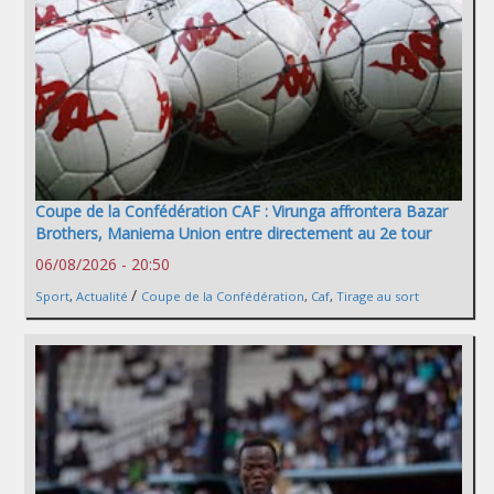
Coupe de la Confédération CAF : Virunga affrontera Bazar
Brothers, Maniema Union entre directement au 2e tour
06/08/2026 - 20:50
/
Sport
,
Actualité
Coupe de la Confédération
,
Caf
,
Tirage au sort