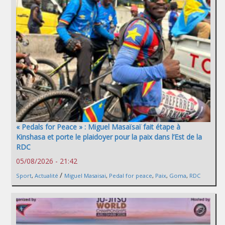
« Pedals for Peace » : Miguel Masaïsaï fait étape à
Kinshasa et porte le plaidoyer pour la paix dans l’Est de la
RDC
05/08/2026 - 21:42
/
Sport
,
Actualité
Miguel Masaisai
,
Pedal for peace
,
Paix
,
Goma
,
RDC