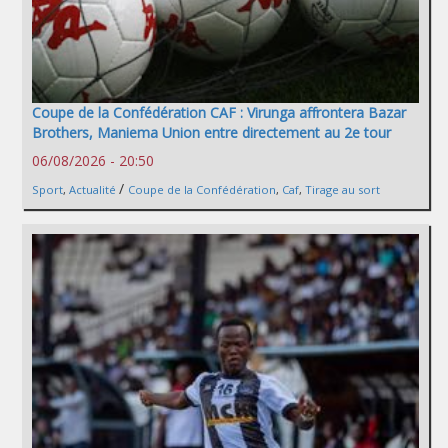
Coupe de la Confédération CAF : Virunga affrontera Bazar
Brothers, Maniema Union entre directement au 2e tour
06/08/2026 - 20:50
/
Sport
,
Actualité
Coupe de la Confédération
,
Caf
,
Tirage au sort