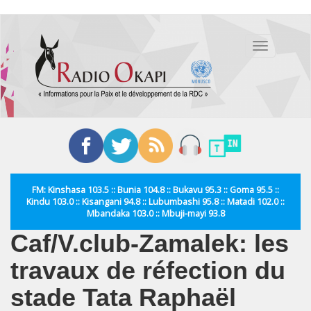
Aller
au
Toggle
contenu
navigation
principal
FM: Kinshasa 103.5 :: Bunia 104.8 :: Bukavu 95.3 :: Goma 95.5 ::
Kindu 103.0 :: Kisangani 94.8 :: Lubumbashi 95.8 :: Matadi 102.0 ::
Mbandaka 103.0 :: Mbuji-mayi 93.8
Caf/V.club-Zamalek: les
travaux de réfection du
stade Tata Raphaël