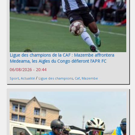
Ligue des champions de la CAF : Mazembe affrontera
Medeama, les Aigles du Congo défieront l’APR FC
06/08/2026 - 20:44
/
Sport
,
Actualité
Ligue des champions
,
Caf
,
Mazembe