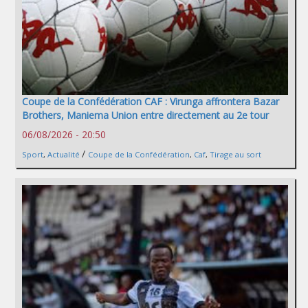
Coupe de la Confédération CAF : Virunga affrontera Bazar
Brothers, Maniema Union entre directement au 2e tour
06/08/2026 - 20:50
/
Sport
,
Actualité
Coupe de la Confédération
,
Caf
,
Tirage au sort