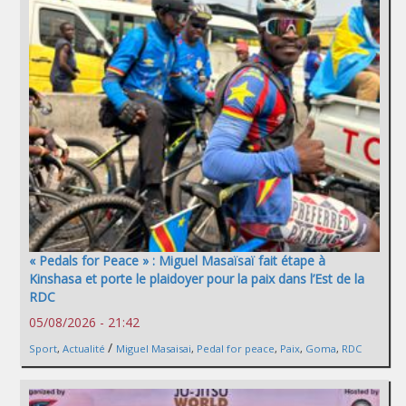
« Pedals for Peace » : Miguel Masaïsaï fait étape à
Kinshasa et porte le plaidoyer pour la paix dans l’Est de la
RDC
05/08/2026 - 21:42
/
Sport
,
Actualité
Miguel Masaisai
,
Pedal for peace
,
Paix
,
Goma
,
RDC