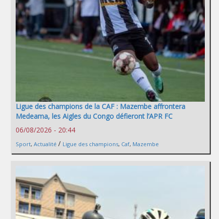
Ligue des champions de la CAF : Mazembe affrontera
Medeama, les Aigles du Congo défieront l’APR FC
06/08/2026 - 20:44
/
Sport
,
Actualité
Ligue des champions
,
Caf
,
Mazembe