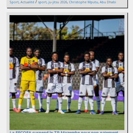
/
Sport
,
Actualité
sport
,
ju-jitsu 2026
,
Christophe Mputu
,
Abu Dhabi
La FECOFA suspend le TP Mazembe pour non-paiement