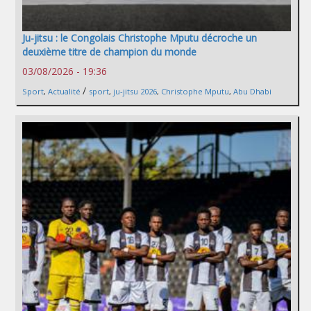
Ju-jitsu : le Congolais Christophe Mputu décroche un
deuxième titre de champion du monde
03/08/2026 - 19:36
/
Sport
,
Actualité
sport
,
ju-jitsu 2026
,
Christophe Mputu
,
Abu Dhabi