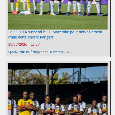
La FECOFA suspend le TP Mazembe pour non-paiement
d’une dette envers Rangers
30/07/2026 - 23:37
/
Sport
,
Actualité
suspension
,
Mazembe
,
RDC