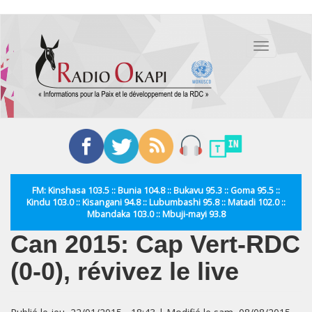
Aller
au
Toggle
contenu
navigation
principal
FM: Kinshasa 103.5 :: Bunia 104.8 :: Bukavu 95.3 :: Goma 95.5 ::
Kindu 103.0 :: Kisangani 94.8 :: Lubumbashi 95.8 :: Matadi 102.0 ::
Mbandaka 103.0 :: Mbuji-mayi 93.8
Can 2015: Cap Vert-RDC
(0-0), révivez le live