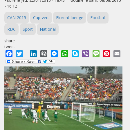
Publié le jeu, 22/01/2015 - 18:43 | Modifié le sam, 08/08/2015
- 16:12
CAN 2015
Cap-vert
Florent Ibenge
Football
RDC
Sport
National
share
tweet
Facebook
Twitter
LinkedIn
WordPress
Messenger
WhatsApp
Skype
Viber
Message
Pinterest
Emai