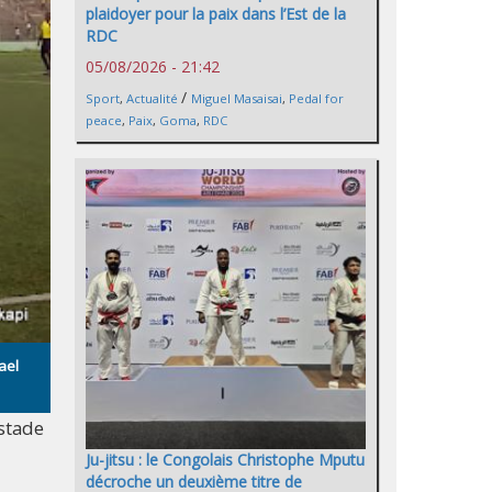
plaidoyer pour la paix dans l’Est de la
RDC
05/08/2026 - 21:42
/
Sport
,
Actualité
Miguel Masaisai
,
Pedal for
peace
,
Paix
,
Goma
,
RDC
ael
 stade
Ju-jitsu : le Congolais Christophe Mputu
décroche un deuxième titre de