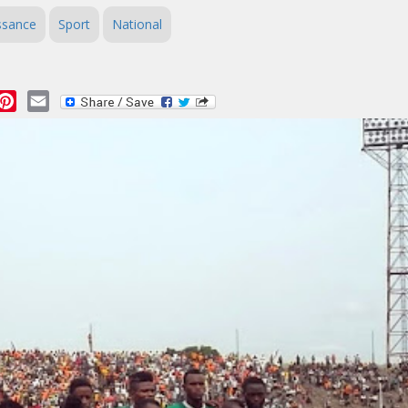
ssance
Sport
National
essage
Pinterest
Email