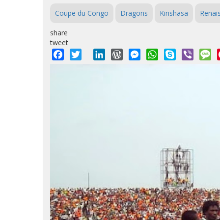
Coupe du Congo
Dragons
Kinshasa
Renai
share
tweet
Facebook
Twitter
LinkedIn
WordPress
Messenger
WhatsApp
Skype
Viber
M