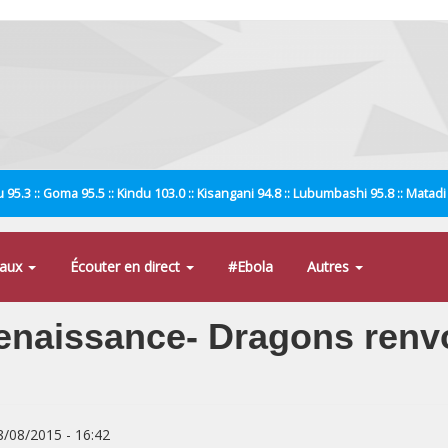
 95.3 :: Goma 95.5 :: Kindu 103.0 :: Kisangani 94.8 :: Lubumbashi 95.8 :: Matad
naux
Écouter en direct
#Ebola
Autres
naissance- Dragons renvo
8/08/2015 - 16:42