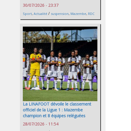
30/07/2026 - 23:37
/
Sport
,
Actualité
suspension
,
Mazembe
,
RDC
La LINAFOOT dévoile le classement
officiel de la Ligue 1 : Mazembe
champion et 8 équipes reléguées
28/07/2026 - 11:54