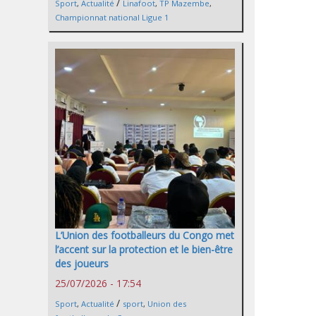
/
Sport
,
Actualité
Linafoot
,
TP Mazembe
,
Championnat national Ligue 1
L’Union des footballeurs du Congo met
l’accent sur la protection et le bien-être
des joueurs
25/07/2026 - 17:54
/
Sport
,
Actualité
sport
,
Union des