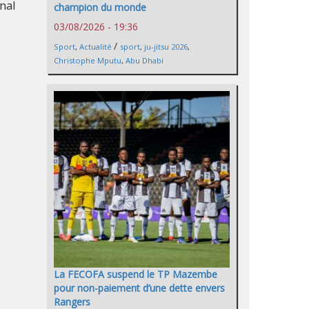
nal
champion du monde
03/08/2026 - 19:36
/
Sport
,
Actualité
sport
,
ju-jitsu 2026
,
Christophe Mputu
,
Abu Dhabi
La FECOFA suspend le TP Mazembe
pour non-paiement d’une dette envers
Rangers