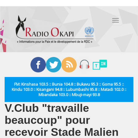
Aller
au
Toggle
contenu
navigation
principal
FM: Kinshasa 103.5 :: Bunia 104.8 :: Bukavu 95.3 :: Goma 95.5 ::
Kindu 103.0 :: Kisangani 94.8 :: Lubumbashi 95.8 :: Matadi 102.0 ::
Mbandaka 103.0 :: Mbuji-mayi 93.8
V.Club "travaille
beaucoup" pour
recevoir Stade Malien