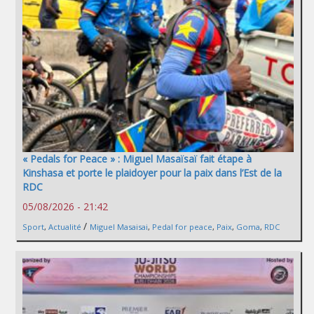
« Pedals for Peace » : Miguel Masaïsaï fait étape à
Kinshasa et porte le plaidoyer pour la paix dans l’Est de la
RDC
05/08/2026 - 21:42
/
Sport
,
Actualité
Miguel Masaisai
,
Pedal for peace
,
Paix
,
Goma
,
RDC