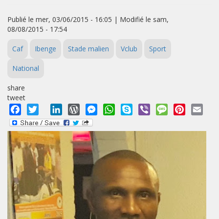
Publié le mer, 03/06/2015 - 16:05 | Modifié le sam,
08/08/2015 - 17:54
Caf
Ibenge
Stade malien
Vclub
Sport
National
share
tweet
Facebook
Twitter
LinkedIn
WordPress
Messenger
WhatsApp
Skype
Viber
Message
Pinterest
Emai