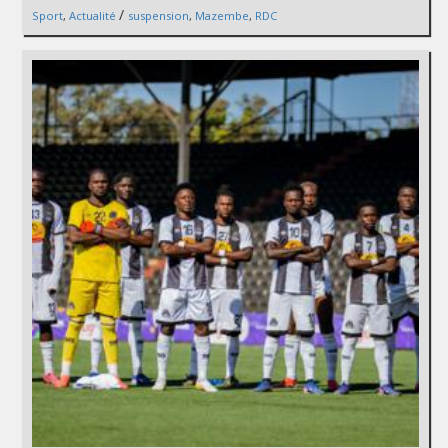
/
Sport
,
Actualité
suspension
,
Mazembe
,
RDC