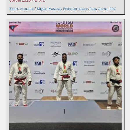
05/08/2026 - 21:42
/
Sport
,
Actualité
Miguel Masaisai
,
Pedal for peace
,
Paix
,
Goma
,
RDC