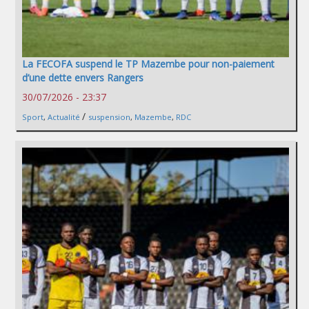
La FECOFA suspend le TP Mazembe pour non-paiement
d’une dette envers Rangers
30/07/2026 - 23:37
/
Sport
,
Actualité
suspension
,
Mazembe
,
RDC