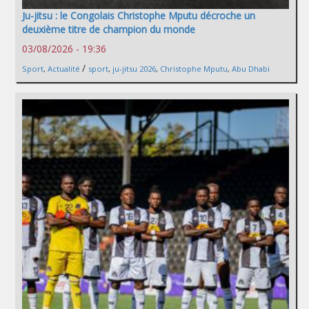
Ju-jitsu : le Congolais Christophe Mputu décroche un
deuxième titre de champion du monde
03/08/2026 - 19:36
/
Sport
,
Actualité
sport
,
ju-jitsu 2026
,
Christophe Mputu
,
Abu Dhabi