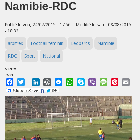
Namibie-RDC
Publié le ven, 24/07/2015 - 17:56 | Modifié le sam, 08/08/2015
- 18:32
arbitres
Football féminin
Léopards
Namibie
RDC
Sport
National
share
tweet
Facebook
Twitter
LinkedIn
WordPress
Messenger
WhatsApp
Skype
Viber
Message
Pinterest
Emai