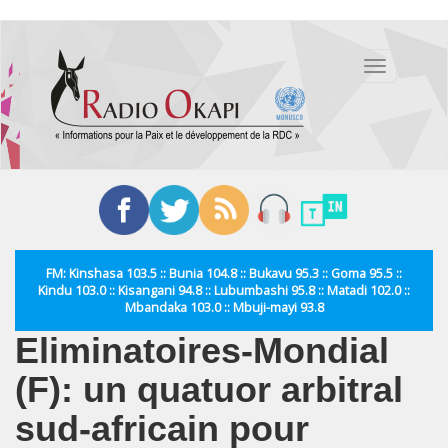
Aller
au
Toggle
contenu
navigation
principal
FM: Kinshasa 103.5 :: Bunia 104.8 :: Bukavu 95.3 :: Goma 95.5 ::
Kindu 103.0 :: Kisangani 94.8 :: Lubumbashi 95.8 :: Matadi 102.0 ::
Mbandaka 103.0 :: Mbuji-mayi 93.8
Eliminatoires-Mondial
(F): un quatuor arbitral
sud-africain pour