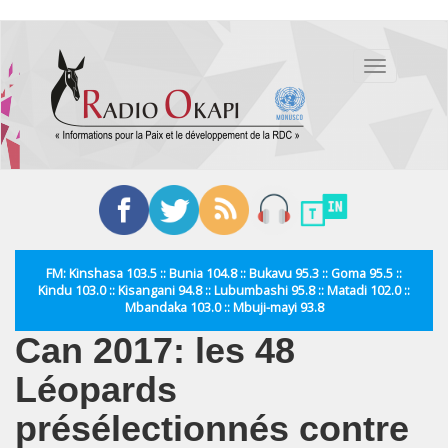
Aller
au
Toggle
contenu
navigation
principal
FM: Kinshasa 103.5 :: Bunia 104.8 :: Bukavu 95.3 :: Goma 95.5 ::
Kindu 103.0 :: Kisangani 94.8 :: Lubumbashi 95.8 :: Matadi 102.0 ::
Mbandaka 103.0 :: Mbuji-mayi 93.8
Can 2017: les 48
Léopards
présélectionnés contre