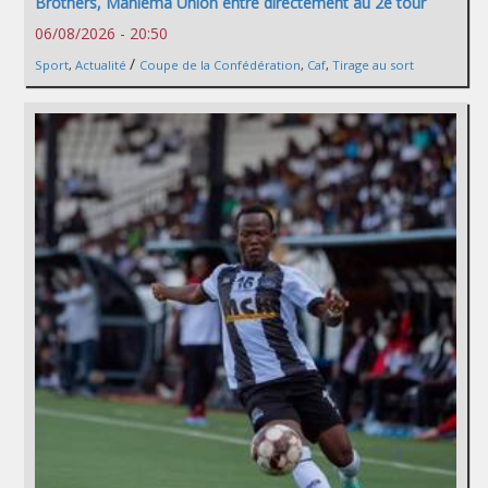
Brothers, Maniema Union entre directement au 2e tour
06/08/2026 - 20:50
/
Sport
,
Actualité
Coupe de la Confédération
,
Caf
,
Tirage au sort