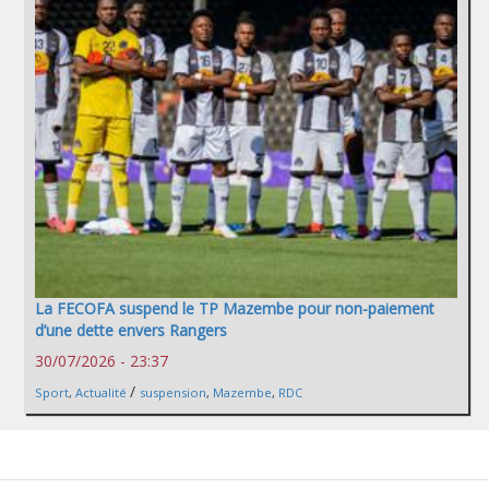
La FECOFA suspend le TP Mazembe pour non-paiement
d’une dette envers Rangers
30/07/2026 - 23:37
/
Sport
,
Actualité
suspension
,
Mazembe
,
RDC