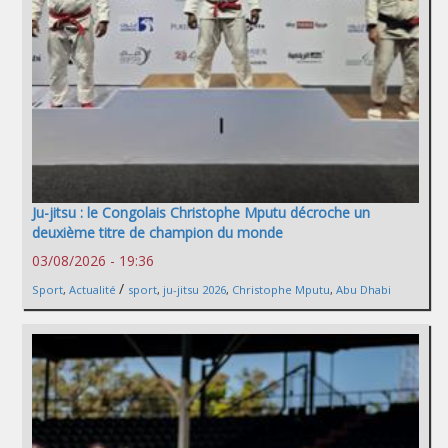
Ju-jitsu : le Congolais Christophe Mputu décroche un
deuxième titre de champion du monde
03/08/2026 - 19:36
/
Sport
,
Actualité
sport
,
ju-jitsu 2026
,
Christophe Mputu
,
Abu Dhabi