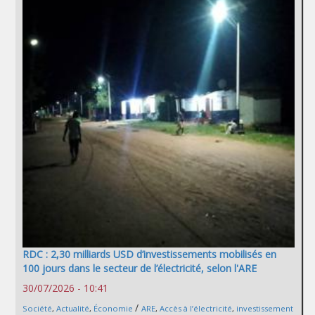
RDC : 2,30 milliards USD d’investissements mobilisés en
100 jours dans le secteur de l’électricité, selon l'ARE
30/07/2026 - 10:41
/
Société
,
Actualité
,
Économie
ARE
,
Accès à l’électricité
,
investissement