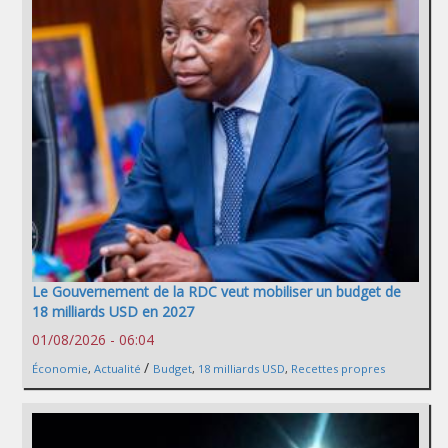
Le Gouvernement de la RDC veut mobiliser un budget de
18 milliards USD en 2027
01/08/2026 - 06:04
/
Économie
,
Actualité
Budget
,
18 milliards USD
,
Recettes propres