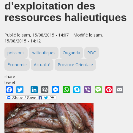
d’exploitation des
ressources halieutiques
Publié le sam, 15/08/2015 - 14:07 | Modifié le sam,
15/08/2015 - 14:12
poissons
hallieutiques
Ouganda
RDC
Économie
Actualité
Province Orientale
share
tweet
Facebook
Twitter
LinkedIn
WordPress
Messenger
WhatsApp
Skype
Viber
Message
Pinterest
Emai