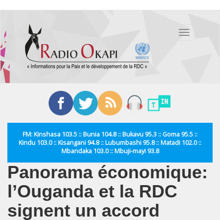
Aller
au
Toggle
contenu
navigation
principal
FM: Kinshasa 103.5 :: Bunia 104.8 :: Bukavu 95.3 :: Goma 95.5 ::
Kindu 103.0 :: Kisangani 94.8 :: Lubumbashi 95.8 :: Matadi 102.0 ::
Mbandaka 103.0 :: Mbuji-mayi 93.8
Panorama économique:
l’Ouganda et la RDC
signent un accord