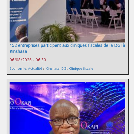
152 entreprises participent aux cliniques fiscales de la DGI à
Kinshasa
06/08/2026 - 06:30
/
Économie
,
Actualité
Kinshasa
,
DGI
,
Clinique fiscale