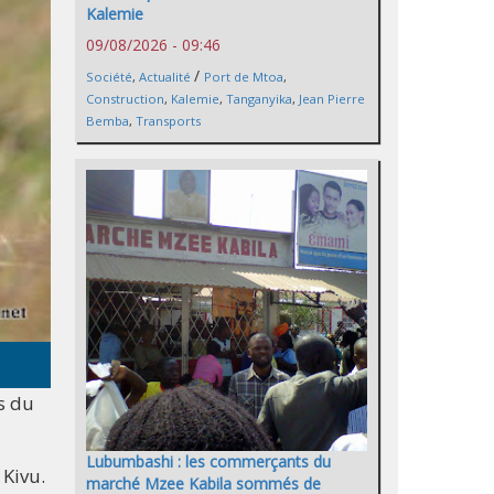
Kalemie
09/08/2026 - 09:46
/
Société
,
Actualité
Port de Mtoa
,
Construction
,
Kalemie
,
Tanganyika
,
Jean Pierre
Bemba
,
Transports
s du
Lubumbashi : les commerçants du
 Kivu.
marché Mzee Kabila sommés de