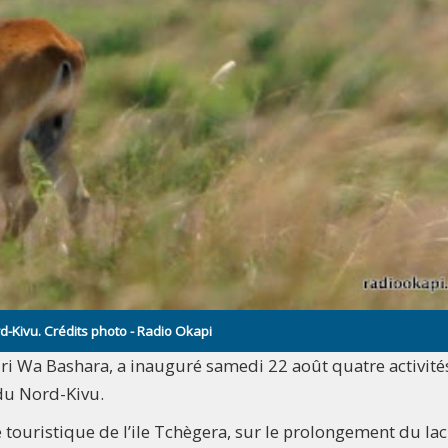
d-Kivu. Crédits photo - Radio Okapi
iri Wa Bashara, a inauguré samedi 22 août quatre activité
 du Nord-Kivu.
 touristique de l’ile Tchègera, sur le prolongement du lac