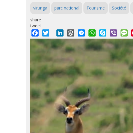
virunga
parc national
Tourisme
Société
share
tweet
Facebook
Twitter
LinkedIn
WordPress
Messenger
WhatsApp
Skype
Viber
M