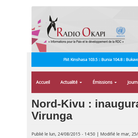
Aller
au
contenu
principal
FM: Kinshasa 103.5 :: Bunia 104.8 :: Bukavu
Accueil
Actualité
Émissions
Jour
Nord-Kivu : inaugura
Virunga
Publié le lun, 24/08/2015 - 14:50 | Modifié le mar, 25