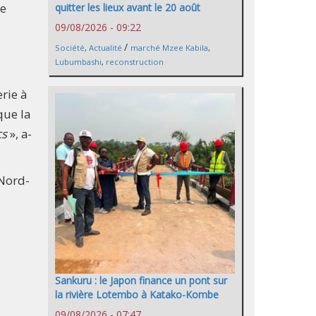
ne
quitter les lieux avant le 20 août
09/08/2026 - 09:22
/
Société
,
Actualité
marché Mzee Kabila
,
Lubumbashi
,
reconstruction
rie à
que la
cs
», a-
 Nord-
Sankuru : le Japon finance un pont sur
la rivière Lotembo à Katako-Kombe
09/08/2026 - 07:47