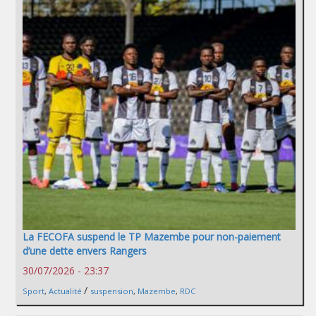
La FECOFA suspend le TP Mazembe pour non-paiement
d’une dette envers Rangers
30/07/2026 - 23:37
/
Sport
,
Actualité
suspension
,
Mazembe
,
RDC