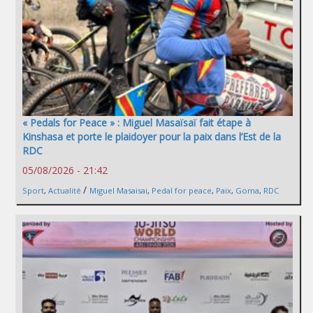
« Pedals for Peace » : Miguel Masaïsaï fait étape à
Kinshasa et porte le plaidoyer pour la paix dans l’Est de la
RDC
05/08/2026 - 21:42
/
Sport
,
Actualité
Miguel Masaisai
,
Pedal for peace
,
Paix
,
Goma
,
RDC