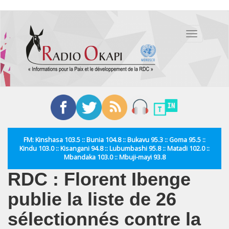
Aller
au
Toggle
contenu
navigation
principal
FM: Kinshasa 103.5 :: Bunia 104.8 :: Bukavu 95.3 :: Goma 95.5 ::
Kindu 103.0 :: Kisangani 94.8 :: Lubumbashi 95.8 :: Matadi 102.0 ::
Mbandaka 103.0 :: Mbuji-mayi 93.8
RDC : Florent Ibenge
publie la liste de 26
sélectionnés contre la