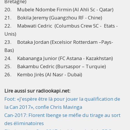
Bretagne)
20. Mubele Ndombe Firmin (Al Ahli Sc - Qatar)
21. Bokila Jeremy (Guangzhou RF - Chine)
22. Mabwati Cedric (Columbus Crew SC - Etats -
Unis)
23. Botaka Jordan (Excelsior Rotterdam –Pays-
Bas)
24. Kabananga Junior (FC Astana - Kazakhstan)
25. Bakambu Cedric (Bursaspor – Turquie)
26. Kembo Jirès (Al Nasr - Dubaï)​
Lire aussi sur radiookapi.net:
Foot: «J'espère être là pour jouer la qualification de
la Can 2017», confie Chris Mavinga
Can-2017: Florent Ibenge se méfie du tirage au sort
des éliminatoires