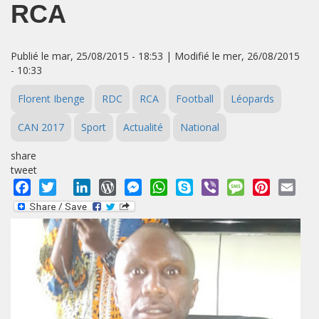
RCA
Publié le mar, 25/08/2015 - 18:53 | Modifié le mer, 26/08/2015
- 10:33
Florent Ibenge
RDC
RCA
Football
Léopards
CAN 2017
Sport
Actualité
National
share
tweet
Facebook
Twitter
LinkedIn
WordPress
Messenger
WhatsApp
Skype
Viber
Message
Pinterest
Emai