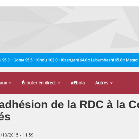
 95.3 :: Goma 95.5 :: Kindu 103.0 :: Kisangani 94.8 :: Lubumbashi 95.8 :: Matad
naux
Écouter en direct
#Ebola
Autres
adhésion de la RDC à la C
és
0/10/2015 - 11:59