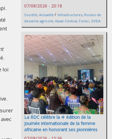
07/08/2026 - 20:18
pi.
/
Société
,
Actualité
Infrastructures
,
Routes de
nté
desserte agricole
,
Kasai-Central
,
Foner
,
OVDA
vent
nt
é.
 loi
ive.
ssurer
La RDC célèbre la 4ᵉ édition de la
 avec
Journée internationale de la femme
africaine en honorant ses pionnières
07/08/2026 - 15:36