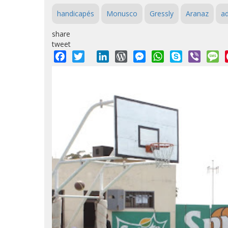
handicapés
Monusco
Gressly
Aranaz
a
share
tweet
Facebook
Twitter
LinkedIn
WordPress
Messenger
WhatsApp
Skype
Viber
M