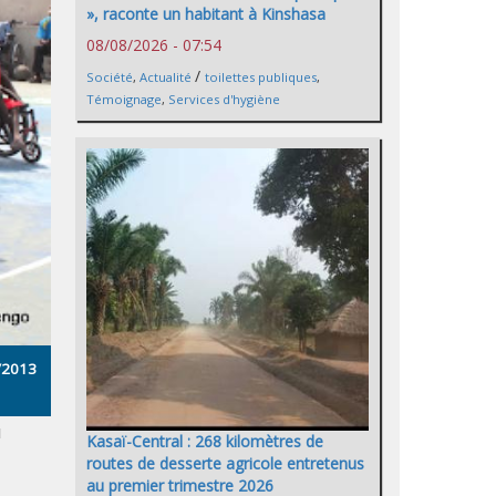
», raconte un habitant à Kinshasa
08/08/2026 - 07:54
/
Société
,
Actualité
toilettes publiques
,
Témoignage
,
Services d'hygiène
8/2013
u
Kasaï-Central : 268 kilomètres de
routes de desserte agricole entretenus
au premier trimestre 2026