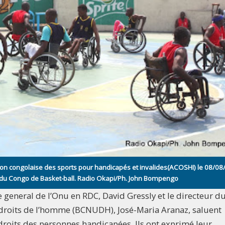
ation congolaise des sports pour handicapés et invalides(ACOSHI) le 08/0
 du Congo de Basket-ball. Radio Okapi/Ph. John Bompengo
e general de l’Onu en RDC, David Gressly et le directeur d
 droits de l’homme (BCNUDH), José-Maria Aranaz, saluent
 droits des personnes handicapées. Ils ont exprimé leur