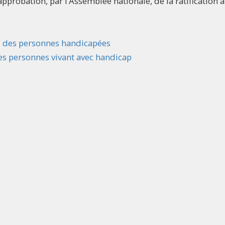
pprobation, par l’Assemblée nationale, de la ratification à
its des personnes handicapées
des personnes vivant avec handicap