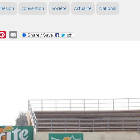
dhésion
convention
Société
Actualité
National
essage
Pinterest
Email