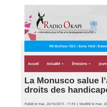
Aller
au
contenu
principal
FM: Kinshasa 103.5 :: Bunia 104.8 :: Bukavu
Accueil
Actualité
Émissions
Jour
La Monusco salue l’
droits des handicap
Publié le mar, 20/10/2015 - 11:59 | Modifié le mar, 2