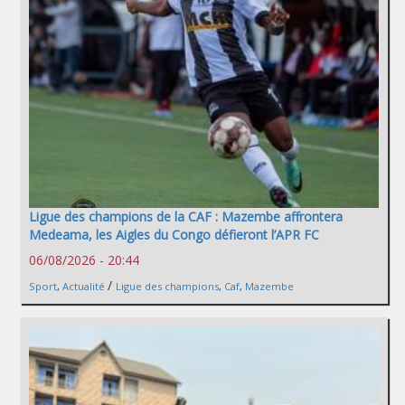
Ligue des champions de la CAF : Mazembe affrontera
Medeama, les Aigles du Congo défieront l’APR FC
06/08/2026 - 20:44
/
Sport
,
Actualité
Ligue des champions
,
Caf
,
Mazembe