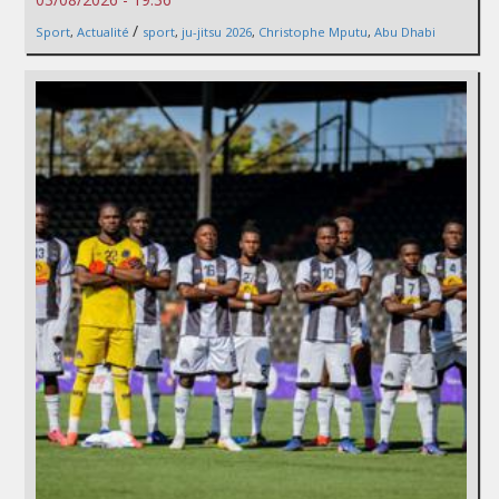
/
Sport
,
Actualité
sport
,
ju-jitsu 2026
,
Christophe Mputu
,
Abu Dhabi