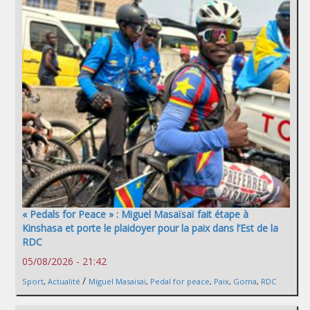
« Pedals for Peace » : Miguel Masaïsaï fait étape à
Kinshasa et porte le plaidoyer pour la paix dans l’Est de la
RDC
05/08/2026 - 21:42
/
Sport
,
Actualité
Miguel Masaisai
,
Pedal for peace
,
Paix
,
Goma
,
RDC