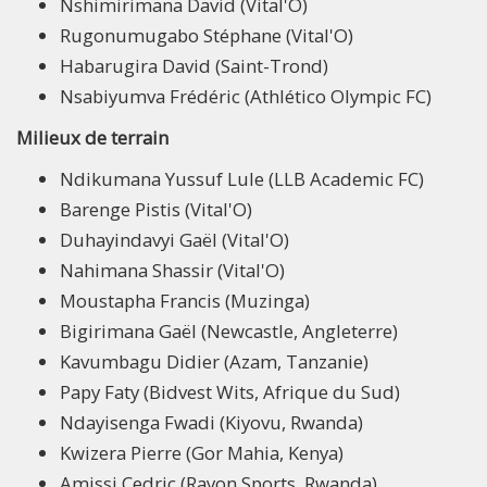
Nshimirimana David (Vital'O)
Rugonumugabo Stéphane (Vital'O)
Habarugira David (Saint-Trond)
Nsabiyumva Frédéric (Athlético Olympic FC)
Milieux de terrain
Ndikumana Yussuf Lule (LLB Academic FC)
Barenge Pistis (Vital'O)
Duhayindavyi Gaël (Vital'O)
Nahimana Shassir (Vital'O)
Moustapha Francis (Muzinga)
Bigirimana Gaël (Newcastle, Angleterre)
Kavumbagu Didier (Azam, Tanzanie)
Papy Faty (Bidvest Wits, Afrique du Sud)
Ndayisenga Fwadi (Kiyovu, Rwanda)
Kwizera Pierre (Gor Mahia, Kenya)
Amissi Cedric (Rayon Sports, Rwanda)