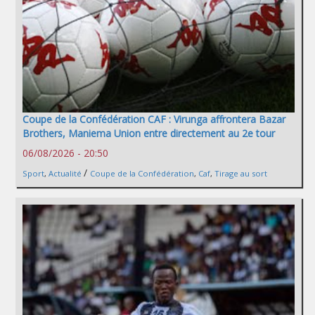
Coupe de la Confédération CAF : Virunga affrontera Bazar
Brothers, Maniema Union entre directement au 2e tour
06/08/2026 - 20:50
/
Sport
,
Actualité
Coupe de la Confédération
,
Caf
,
Tirage au sort