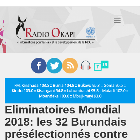
Aller
au
Toggle
contenu
navigation
principal
FM: Kinshasa 103.5 :: Bunia 104.8 :: Bukavu 95.3 :: Goma 95.5 ::
Kindu 103.0 :: Kisangani 94.8 :: Lubumbashi 95.8 :: Matadi 102.0 ::
Mbandaka 103.0 :: Mbuji-mayi 93.8
Eliminatoires Mondial
2018: les 32 Burundais
présélectionnés contre