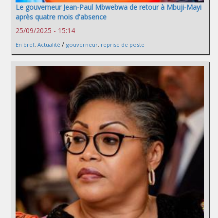
Le gouverneur Jean-Paul Mbwebwa de retour à Mbuji-Mayi
après quatre mois d'absence
25/09/2025 - 15:14
/
En bref
,
Actualité
gouverneur
,
reprise de poste