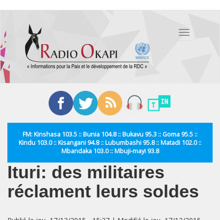
Aller
au
Toggle
contenu
navigation
principal
FM: Kinshasa 103.5 :: Bunia 104.8 :: Bukavu 95.3 :: Goma 95.5 ::
Kindu 103.0 :: Kisangani 94.8 :: Lubumbashi 95.8 :: Matadi 102.0 ::
Mbandaka 103.0 :: Mbuji-mayi 93.8
Ituri: des militaires
réclament leurs soldes