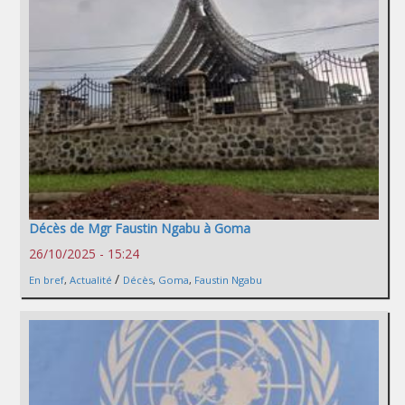
Décès de Mgr Faustin Ngabu à Goma
26/10/2025 - 15:24
/
En bref
,
Actualité
Décès
,
Goma
,
Faustin Ngabu