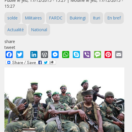
Publié le jeu, 17/12/2015 - 15:27 | Modifié le jeu, 17/12/2015 -
15:27
solde
Militaires
FARDC
Bukiringi
Ituri
En bref
Actualité
National
share
tweet
Facebook
Twitter
LinkedIn
WordPress
Messenger
WhatsApp
Skype
Viber
Message
Pinterest
Emai