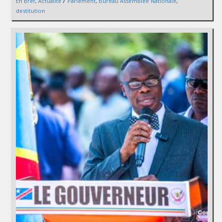
/
En bref
,
Actualité
Parlement
,
Bureau Assemblée Nationale
,
destitution