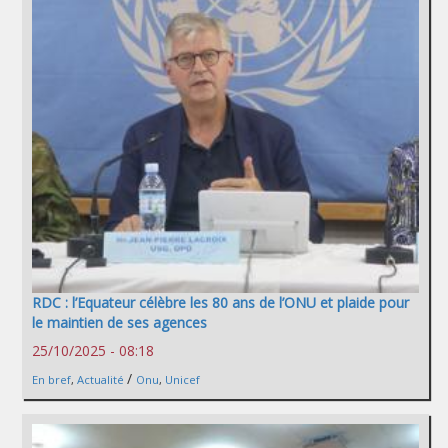
RDC : l’Equateur célèbre les 80 ans de l’ONU et plaide pour
le maintien de ses agences
25/10/2025 - 08:18
/
En bref
,
Actualité
Onu
,
Unicef