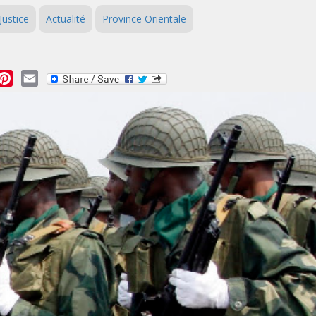
Justice
Actualité
Province Orientale
essage
Pinterest
Email