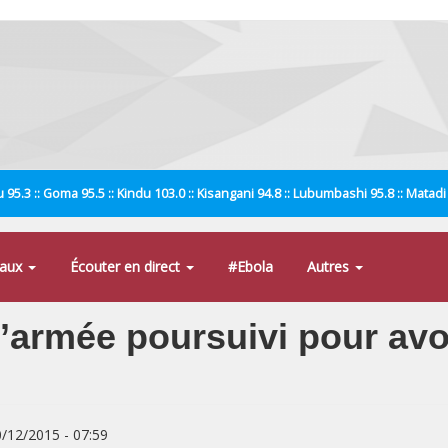
 95.3 :: Goma 95.5 :: Kindu 103.0 :: Kisangani 94.8 :: Lubumbashi 95.8 :: Matad
naux
Écouter en direct
#Ebola
Autres
l’armée poursuivi pour avo
0/12/2015 - 07:59