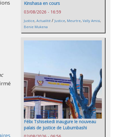
tions
Kinshasa en cours
03/08/2026 - 16:59
/
Justice
,
Actualité
Justice
,
Meurtre
,
Vally Amisi
,
Benie Mukena
nc
firmé
Félix Tshisekedi inaugure le nouveau
palais de justice de Lubumbashi
aires
02/08/2026 - 06:56