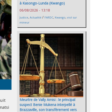
à Kasongo-Lunda (Kwango)
06/08/2026 - 13:18
/
Justice
,
Actualité
FARDC
,
Kwango
,
viol sur
mineur
uit
Meurtre de Vally Amisi : le principal
suspect Benie Mukena interpellé à
matsi
Brazzaville, son transfèrement vers