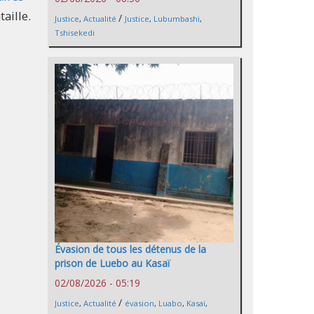
aille.
/
Justice
,
Actualité
Justice
,
Lubumbashi
,
Tshisekedi
Évasion de tous les détenus de la
prison de Luebo au Kasaï
02/08/2026 - 05:19
/
Justice
,
Actualité
évasion
,
Luabo
,
Kasaï
,