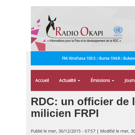
Aller
au
contenu
principal
FM: Kinshasa 103.5 :: Bunia 104.8 :: Bukavu
Accueil
Actualité
Émissions
Jour
RDC: un officier de 
milicien FRPI
Publié le mer, 30/12/2015 - 07:57 | Modifié le mer, 3