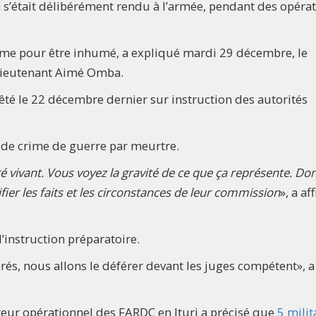
n s’était délibérément rendu à l’armée, pendant des opéra
emme pour être inhumé, a expliqué mardi 29 décembre, le
e lieutenant Aimé Omba.
rêté le 22 décembre dernier sur instruction des autorités
on de crime de guerre par meurtre.
erré vivant. Vous voyez la gravité de ce que ça représente. Do
ier les faits et les circonstances de leur commission
», a af
l’instruction préparatoire.
érés, nous allons le déférer devant les juges compétent», a
eur opérationnel des FARDC en Ituri a précisé que
5 milit