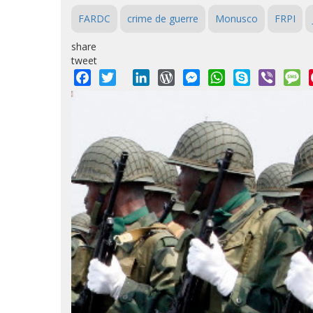
FARDC
crime de guerre
Monusco
FRPI
share
tweet
Facebook
Twitter
LinkedIn
WordPress
Messenger
WhatsApp
Skype
Viber
M