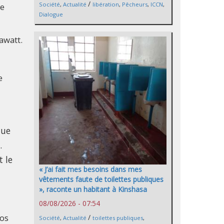
/
Société
,
Actualité
libération
,
Pêcheurs
,
ICCN
,
ue
Dialogue
awatt.
e
que
.
 le
« J’ai fait mes besoins dans mes
vêtements faute de toilettes publiques
», raconte un habitant à Kinshasa
08/08/2026 - 07:54
ros
/
Société
,
Actualité
toilettes publiques
,