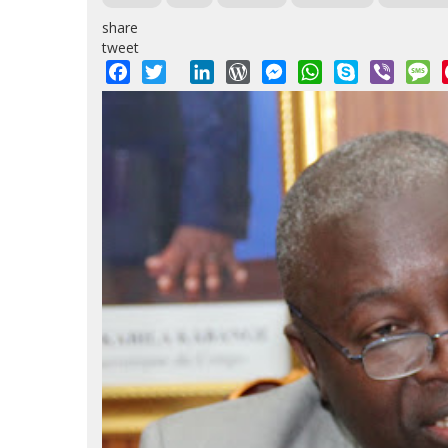
share
tweet
Facebook
Twitter
LinkedIn
WordPress
Messenger
WhatsApp
Skype
Viber
M