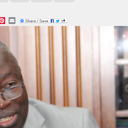
essage
Pinterest
Email