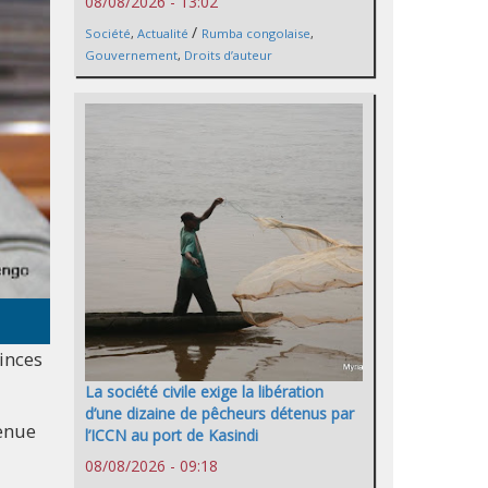
08/08/2026 - 13:02
/
Société
,
Actualité
Rumba congolaise
,
Gouvernement
,
Droits d’auteur
vinces
La société civile exige la libération
d’une dizaine de pêcheurs détenus par
tenue
l’ICCN au port de Kasindi
08/08/2026 - 09:18