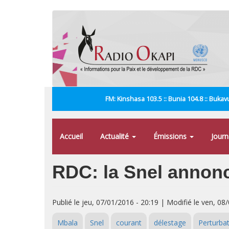
Aller
au
contenu
principal
FM: Kinshasa 103.5 :: Bunia 104.8 :: Bukavu
Accueil
Actualité
Émissions
Jour
RDC: la Snel annonce
Publié le jeu, 07/01/2016 - 20:19 | Modifié le ven, 08
Mbala
Snel
courant
délestage
Perturba