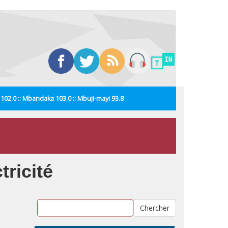
i 102.0 :: Mbandaka 103.0 :: Mbuji-mayi 93.8
tricité
Chercher