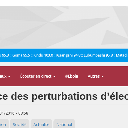
 95.3 :: Goma 95.5 :: Kindu 103.0 :: Kisangani 94.8 :: Lubumbashi 95.8 :: Matad
naux
Écouter en direct
#Ebola
Autres
 des perturbations d’élec
/01/2016 - 08:58
tion
Société
Actualité
National