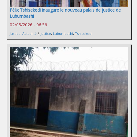
Félix Tshisekedi inaugure le nouveau palais de justice de
Lubumbashi
02/08/2026 - 06:56
/
Justice
,
Actualité
Justice
,
Lubumbashi
,
Tshisekedi