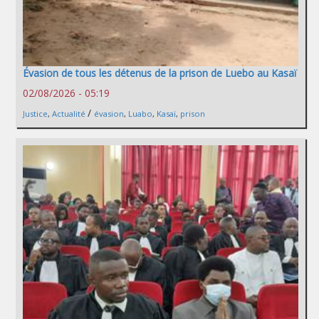
Évasion de tous les détenus de la prison de Luebo au Kasaï
02/08/2026 - 05:19
/
Justice
,
Actualité
évasion
,
Luabo
,
Kasaï
,
prison