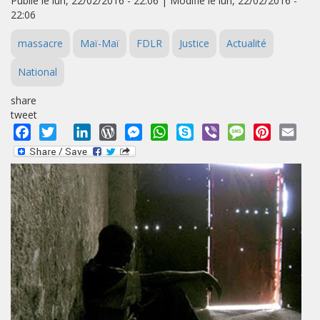
Publié le lun, 22/02/2016 - 22:06 | Modifié le lun, 22/02/2016 -
22:06
massacre
Maï-Maï
FDLR
Justice
Actualité
National
share
tweet
Facebook
Twitter
LinkedIn
WordPress
Messenger
WhatsApp
Skype
Viber
Message
Pinterest
Emai