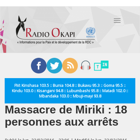
Aller
au
Toggle
contenu
navigation
principal
FM: Kinshasa 103.5 :: Bunia 104.8 :: Bukavu 95.3 :: Goma 95.5 ::
Kindu 103.0 :: Kisangani 94.8 :: Lubumbashi 95.8 :: Matadi 102.0 ::
Mbandaka 103.0 :: Mbuji-mayi 93.8
Massacre de Miriki : 18
personnes aux arrêts