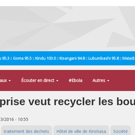
 95.3 :: Goma 95.5 :: Kindu 103.0 :: Kisangani 94.8 :: Lubumbashi 95.8 :: Matad
naux
Écouter en direct
#Ebola
Autres
rise veut recycler les bou
03/2016 - 10:55
traitement des dechets
Hôtel de ville de Kinshasa
Société