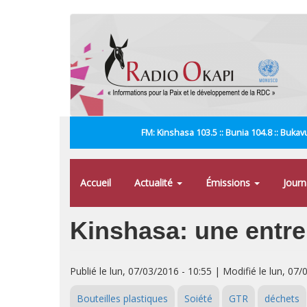
Aller
au
contenu
principal
FM: Kinshasa 103.5 :: Bunia 104.8 :: Bukavu
Accueil
Actualité
Émissions
Jour
Kinshasa: une entrep
Publié le lun, 07/03/2016 - 10:55 | Modifié le lun, 07/
Bouteilles plastiques
Soiété
GTR
déchets