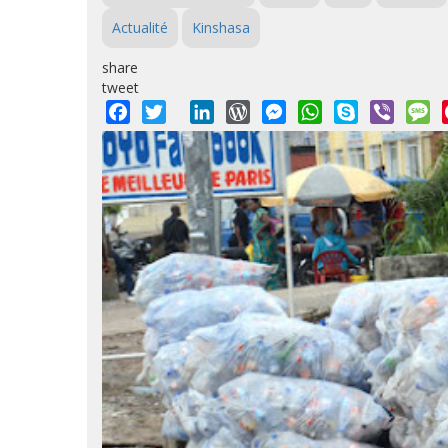
Actualité
Kinshasa
share
tweet
Facebook
Twitter
LinkedIn
WordPress
Messenger
WhatsApp
Skype
Viber
M