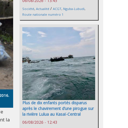
06/08/2026 - 13:45
/
Société
,
Actualité
ACGT
,
Nguba-Lubudi
,
Route nationale numéro 1
/2016.
Plus de dix enfants portés disparus
après le chavirement d’une pirogue sur
de
la rivière Lulua au Kasaï-Central
nt la
06/08/2026 - 12:43