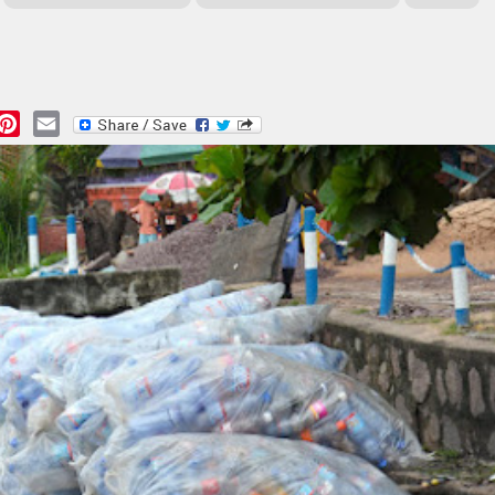
essage
Pinterest
Email