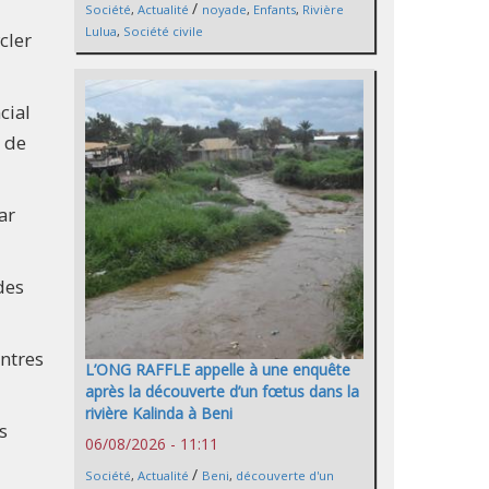
/
Société
,
Actualité
noyade
,
Enfants
,
Rivière
Lulua
,
Société civile
cler
cial
e de
ar
des
entres
L’ONG RAFFLE appelle à une enquête
après la découverte d’un fœtus dans la
rivière Kalinda à Beni
s
06/08/2026 - 11:11
/
Société
,
Actualité
Beni
,
découverte d'un