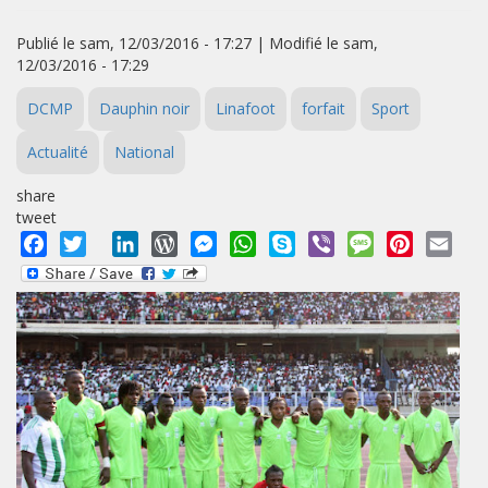
Publié le sam, 12/03/2016 - 17:27 | Modifié le sam,
12/03/2016 - 17:29
DCMP
Dauphin noir
Linafoot
forfait
Sport
Actualité
National
share
tweet
Facebook
Twitter
LinkedIn
WordPress
Messenger
WhatsApp
Skype
Viber
Message
Pinterest
Emai