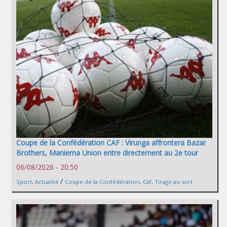
Coupe de la Confédération CAF : Virunga affrontera Bazar
Brothers, Maniema Union entre directement au 2e tour
06/08/2026 - 20:50
/
Sport
,
Actualité
Coupe de la Confédération
,
Caf
,
Tirage au sort