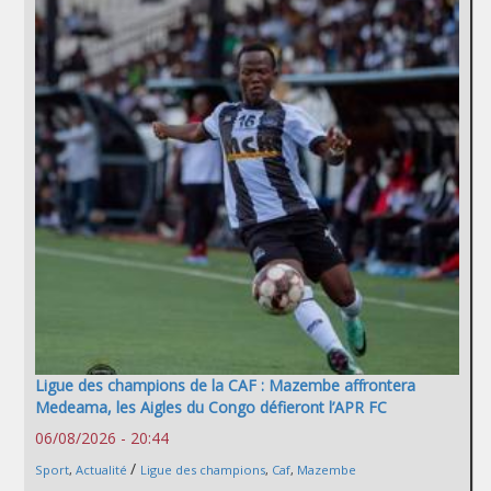
Ligue des champions de la CAF : Mazembe affrontera
Medeama, les Aigles du Congo défieront l’APR FC
06/08/2026 - 20:44
/
Sport
,
Actualité
Ligue des champions
,
Caf
,
Mazembe