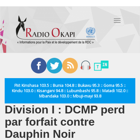
Aller
au
Toggle
contenu
navigation
principal
FM: Kinshasa 103.5 :: Bunia 104.8 :: Bukavu 95.3 :: Goma 95.5 ::
Kindu 103.0 :: Kisangani 94.8 :: Lubumbashi 95.8 :: Matadi 102.0 ::
Mbandaka 103.0 :: Mbuji-mayi 93.8
Division I : DCMP perd
par forfait contre
Dauphin Noir