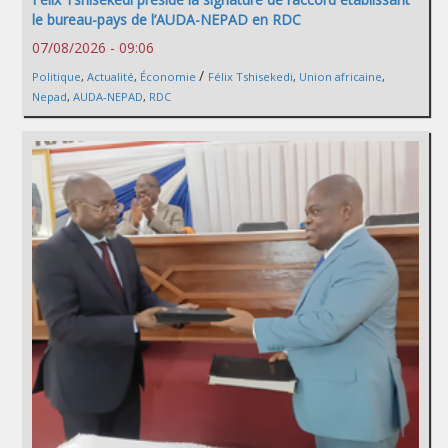
le bureau-pays de l’AUDA-NEPAD en RDC
07/08/2026 - 09:06
/
Politique
,
Actualité
,
Économie
Félix Tshisekedi
,
Union africaine
,
Nepad
,
AUDA-NEPAD
,
RDC