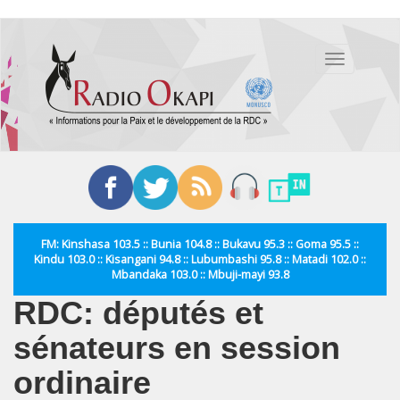
Aller
au
Toggle
contenu
navigation
principal
FM: Kinshasa 103.5 :: Bunia 104.8 :: Bukavu 95.3 :: Goma 95.5 ::
Kindu 103.0 :: Kisangani 94.8 :: Lubumbashi 95.8 :: Matadi 102.0 ::
Mbandaka 103.0 :: Mbuji-mayi 93.8
RDC: députés et
sénateurs en session
ordinaire