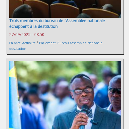
Trois membres du bureau de l’Assemblée nationale
échappent à la destitution
27/09/2025 - 08:50
/
En bref
,
Actualité
Parlement
,
Bureau Assemblée Nationale
,
destitution