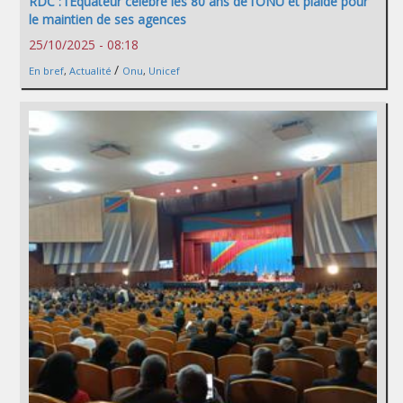
RDC : l’Equateur célèbre les 80 ans de l’ONU et plaide pour
le maintien de ses agences
25/10/2025 - 08:18
/
En bref
,
Actualité
Onu
,
Unicef