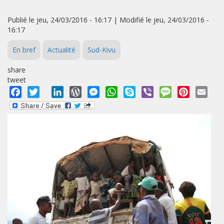
Publié le jeu, 24/03/2016 - 16:17 | Modifié le jeu, 24/03/2016 -
16:17
En bref
Actualité
Sud-Kivu
share
tweet
Facebook
Twitter
LinkedIn
WordPress
Messenger
WhatsApp
Skype
Viber
Message
Pinterest
Emai