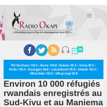
Aller
au
Toggle
contenu
navigation
principal
FM: Kinshasa 103.5 :: Bunia 104.8 :: Bukavu 95.3 :: Goma 95.5 ::
Kindu 103.0 :: Kisangani 94.8 :: Lubumbashi 95.8 :: Matadi 102.0 ::
Mbandaka 103.0 :: Mbuji-mayi 93.8
Environ 10 000 réfugiés
rwandais enregistrés au
Sud-Kivu et au Maniema