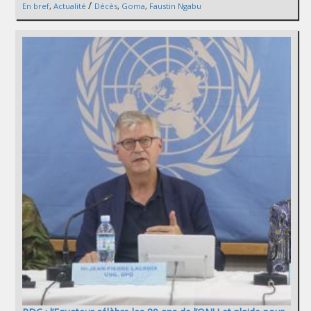
/
En bref
,
Actualité
Décès
,
Goma
,
Faustin Ngabu