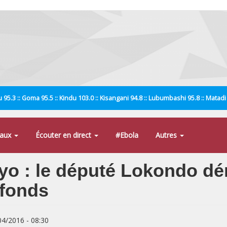
 95.3 :: Goma 95.5 :: Kindu 103.0 :: Kisangani 94.8 :: Lubumbashi 95.8 :: Matad
naux
Écouter en direct
#Ebola
Autres
yo : le député Lokondo dé
 fonds
/04/2016 - 08:30