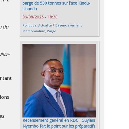
barge de 500 tonnes sur l’axe Kindu-
Ubundu
06/08/2026 - 18:38
/
Politique
,
Actualité
Désenclavement
,
u du
Mémorandum
,
Barge
bles
»
ontant
tions
es
Recensement général en RDC : Guylain
Nyembo fait le point sur les préparatifs