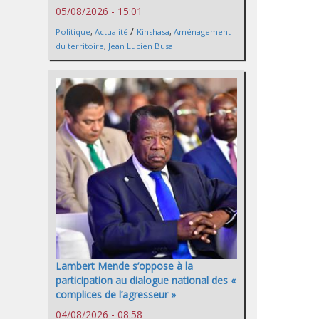
05/08/2026 - 15:01
/
Politique
,
Actualité
Kinshasa
,
Aménagement
du territoire
,
Jean Lucien Busa
Lambert Mende s’oppose à la
participation au dialogue national des «
complices de l’agresseur »
04/08/2026 - 08:58