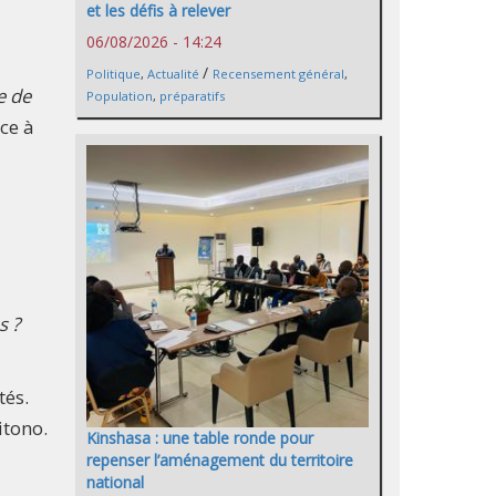
et les défis à relever
06/08/2026 - 14:24
/
Politique
,
Actualité
Recensement général
,
ie de
Population
,
préparatifs
ce à
s ?
tés.
itono.
Kinshasa : une table ronde pour
repenser l’aménagement du territoire
national