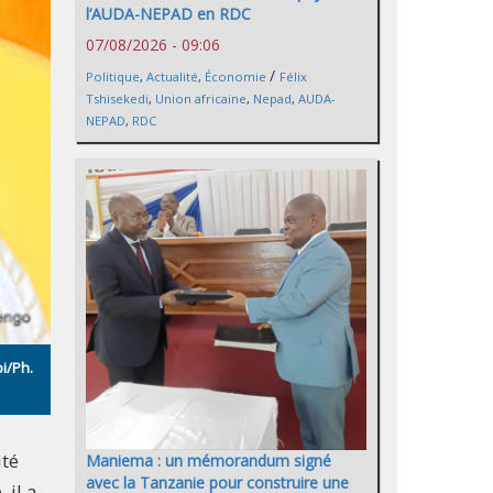
l’AUDA-NEPAD en RDC
07/08/2026 - 09:06
/
Politique
,
Actualité
,
Économie
Félix
Tshisekedi
,
Union africaine
,
Nepad
,
AUDA-
NEPAD
,
RDC
i/Ph.
ité
Maniema : un mémorandum signé
avec la Tanzanie pour construire une
 il a