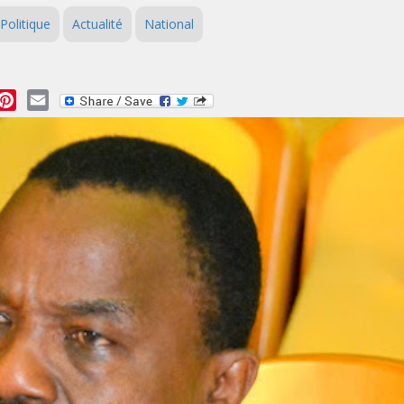
Politique
Actualité
National
essage
Pinterest
Email