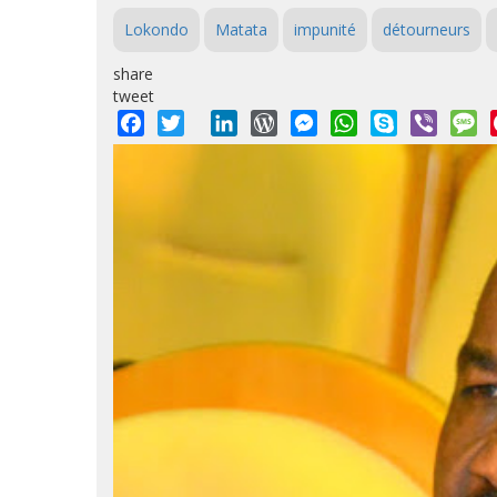
Lokondo
Matata
impunité
détourneurs
share
tweet
Facebook
Twitter
LinkedIn
WordPress
Messenger
WhatsApp
Skype
Viber
M