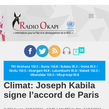
Aller
au
Toggle
contenu
navigation
principal
FM: Kinshasa 103.5 :: Bunia 104.8 :: Bukavu 95.3 :: Goma 95.5 ::
Kindu 103.0 :: Kisangani 94.8 :: Lubumbashi 95.8 :: Matadi 102.0 ::
Mbandaka 103.0 :: Mbuji-mayi 93.8
Climat: Joseph Kabila
signe l’accord de Paris