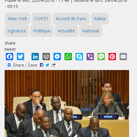
Publié le ven, 22/04/2016 - 17:48 | Modifié le dim, 24/04/2016
- 09:15
New-York
COP21
Accord de Paris
Kabila
signature
Politique
Actualité
National
share
tweet
Facebook
Twitter
LinkedIn
WordPress
Messenger
WhatsApp
Skype
Viber
Message
Pinterest
Emai