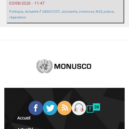
03/08/2026 - 11:47
/
Politique
,
Actualité
GENOCOST
,
survivants
,
violences
,
M23
,
Justice
,
réparation
Accueil