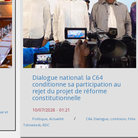
Dialogue national: la C64
conditionne sa participation au
rejet du projet de réforme
constitutionnelle
10/07/2026 - 01:21
al et
/
Politique
,
Actualité
C64
,
Dialogue
,
cohésion
,
Félix
Tshisekedi
,
RDC