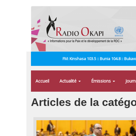
Aller
au
contenu
principal
FM: Kinshasa 103.5 :: Bunia 104.8 :: Bukavu
Accueil
Actualité
Émissions
Jour
Articles de la catég