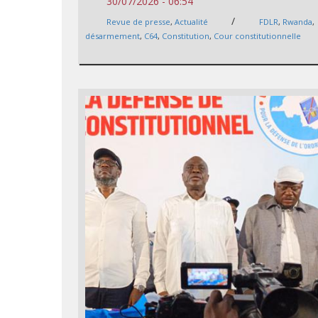
30/07/2026 - 06:54
/
Revue de presse
,
Actualité
FDLR
,
Rwanda
,
désarmement
,
C64
,
Constitution
,
Cour constitutionnelle