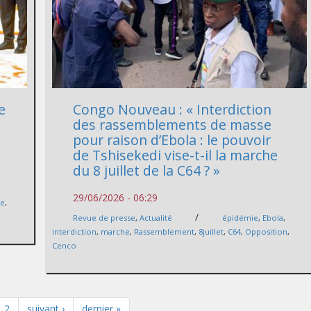
e
Congo Nouveau : « Interdiction
des rassemblements de masse
pour raison d’Ebola : le pouvoir
de Tshisekedi vise-t-il la marche
du 8 juillet de la C64 ? »
29/06/2026 - 06:29
se
,
/
Revue de presse
,
Actualité
épidémie
,
Ebola
,
interdiction
,
marche
,
Rassemblement
,
8juillet
,
C64
,
Opposition
,
Cenco
2
suivant ›
dernier »