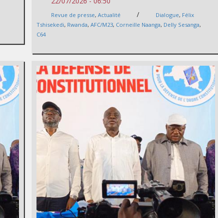
22/07/2026 - 06:50
/
Revue de presse
,
Actualité
Dialogue
,
Félix
Tshisekedi
,
Rwanda
,
AFC/M23
,
Corneille Naanga
,
Delly Sesanga
,
C64