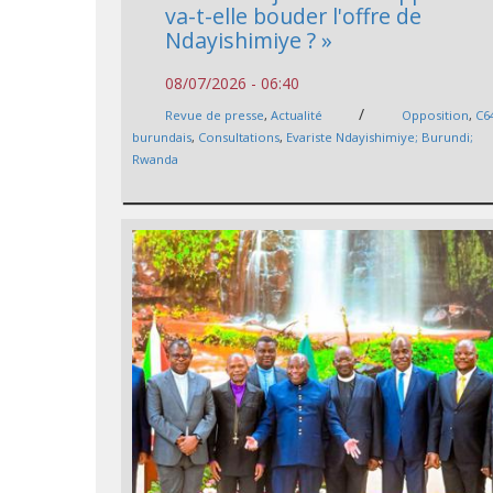
va-t-elle bouder l'offre de
Ndayishimiye ? »
08/07/2026 - 06:40
/
Revue de presse
,
Actualité
Opposition
,
C6
burundais
,
Consultations
,
Evariste Ndayishimiye; Burundi;
Rwanda