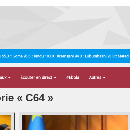
 95.3 :: Goma 95.5 :: Kindu 103.0 :: Kisangani 94.8 :: Lubumbashi 95.8 :: Matad
naux
Écouter en direct
#Ebola
Autres
orie « C64 »