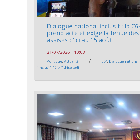
Dialogue national inclusif : la C6
prend acte et exige la tenue des
assises d’ici au 15 août
21/07/2026 - 10:03
/
Politique
,
Actualité
C64
,
Dialogue national 
imclusif
,
Félix Tshisekedi