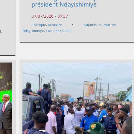
président Ndayishimiye
07/07/2026 - 07:37
/
Politique
,
Actualité
Bujumbura
,
Evariste
Ndayishimiye
,
C64
,
Cenco
,
ECC
4
,