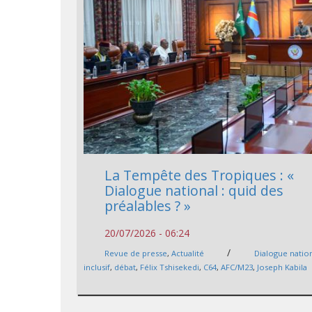
La Tempête des Tropiques : «
Dialogue national : quid des
préalables ? »
20/07/2026 - 06:24
/
Revue de presse
,
Actualité
Dialogue nation
inclusif
,
débat
,
Félix Tshisekedi
,
C64
,
AFC/M23
,
Joseph Kabila