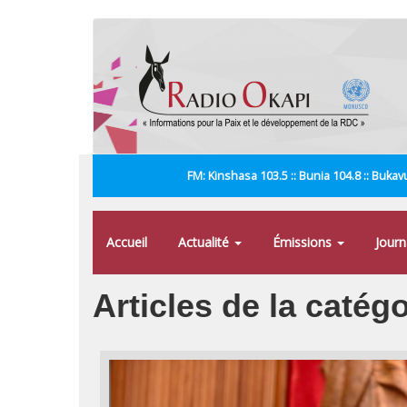
Aller
au
contenu
principal
FM: Kinshasa 103.5 :: Bunia 104.8 :: Bukavu
Accueil
Actualité
Émissions
Jour
Articles de la catég