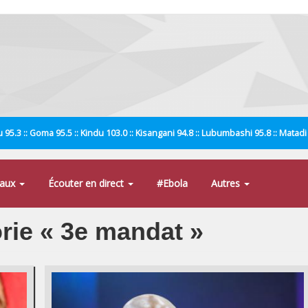
 95.3 :: Goma 95.5 :: Kindu 103.0 :: Kisangani 94.8 :: Lubumbashi 95.8 :: Matad
naux
Écouter en direct
#Ebola
Autres
orie « 3e mandat »