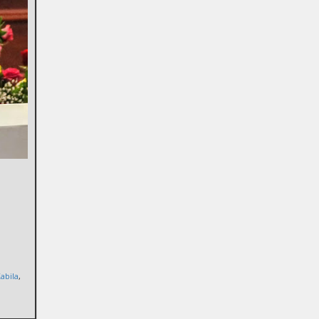
a
abila
,