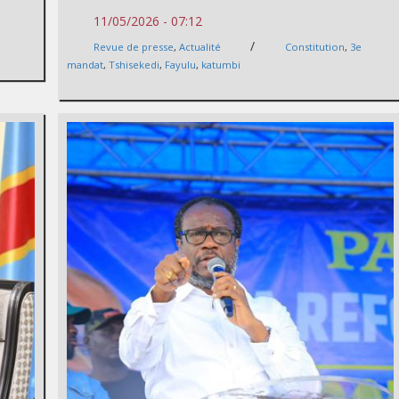
11/05/2026 - 07:12
/
Revue de presse
,
Actualité
Constitution
,
3e
mandat
,
Tshisekedi
,
Fayulu
,
katumbi