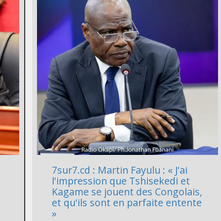
7sur7.cd : Martin Fayulu : « J'ai
l'impression que Tshisekedi et
n
Kagame se jouent des Congolais,
et qu'ils sont en parfaite entente
»