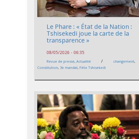
Le Phare : « État de la Nation :
Tshisekedi joue la carte de la
transparence »
08/05/2026 - 06:35
/
Revue de presse
,
Actualité
changement
,
Constitution
,
3e mandat
,
Félix Tshisekedi