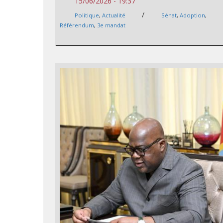
15/06/2026 - 19:37
/
Politique
,
Actualité
Sénat
,
Adoption
,
Référendum
,
3e mandat