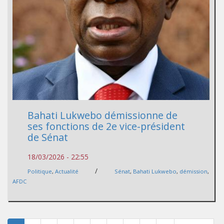
Bahati Lukwebo démissionne de
ses fonctions de 2e vice-président
de Sénat
18/03/2026 - 22:55
/
Politique
,
Actualité
Sénat
,
Bahati Lukwebo
,
démission
,
AFDC