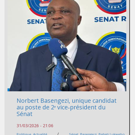
Norbert Basengezi, unique candidat
au poste de 2ᵉ vice‑président du
Sénat
31/03/2026 - 21:06
/
Politique
,
Actualité
Sénat
,
Basengezi
,
Bahati Lukwebo
,