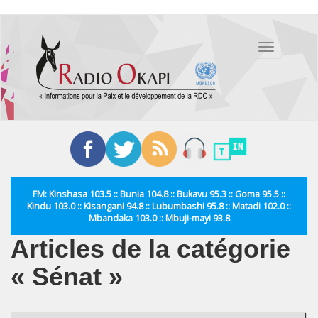
Aller
au
Toggle
contenu
navigation
principal
FM: Kinshasa 103.5 :: Bunia 104.8 :: Bukavu 95.3 :: Goma 95.5 ::
Kindu 103.0 :: Kisangani 94.8 :: Lubumbashi 95.8 :: Matadi 102.0 ::
Mbandaka 103.0 :: Mbuji-mayi 93.8
Articles de la catégorie
« Sénat »