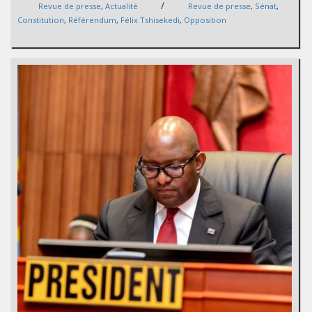
/
Revue de presse
,
Actualité
Revue de presse
,
Sénat
,
Constitution
,
Référendum
,
Félix Tshisekedi
,
Opposition