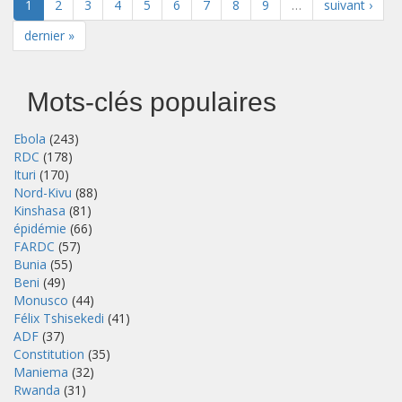
1
2
3
4
5
6
7
8
9
…
suivant ›
dernier »
Mots-clés populaires
Ebola
(243)
RDC
(178)
Ituri
(170)
Nord-Kivu
(88)
Kinshasa
(81)
épidémie
(66)
FARDC
(57)
Bunia
(55)
Beni
(49)
Monusco
(44)
Félix Tshisekedi
(41)
ADF
(37)
Constitution
(35)
Maniema
(32)
Rwanda
(31)