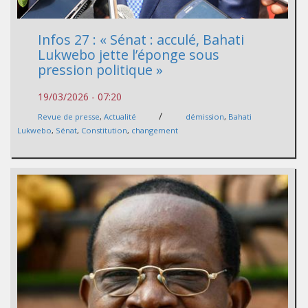
Infos 27 : « Sénat : acculé, Bahati
Lukwebo jette l’éponge sous
pression politique »
19/03/2026 - 07:20
/
Revue de presse
,
Actualité
démission
,
Bahati
Lukwebo
,
Sénat
,
Constitution
,
changement