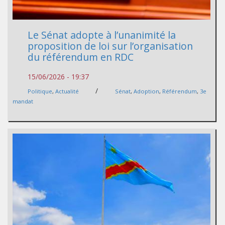
Le Sénat adopte à l’unanimité la
proposition de loi sur l’organisation
du référendum en RDC
15/06/2026 - 19:37
/
Politique
,
Actualité
Sénat
,
Adoption
,
Référendum
,
3e
mandat