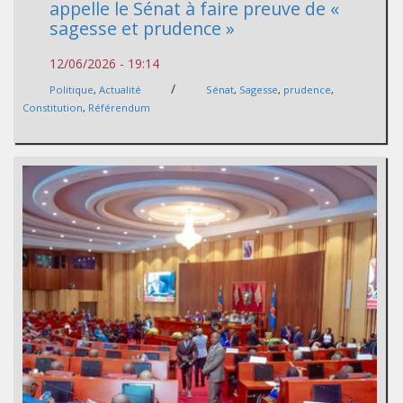
appelle le Sénat à faire preuve de «
sagesse et prudence »
12/06/2026 - 19:14
/
Politique
,
Actualité
Sénat
,
Sagesse
,
prudence
,
Constitution
,
Référendum