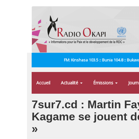
Aller
au
contenu
principal
FM: Kinshasa 103.5 :: Bunia 104.8 :: Bukavu
Accueil
Actualité
Émissions
Jour
7sur7.cd : Martin Fa
Kagame se jouent des
»