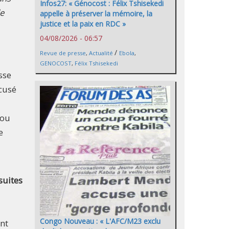
Infos27: « Génocost : Félix Tshisekedi
le
appelle à préserver la mémoire, la
justice et la paix en RDC »
04/08/2026 - 06:57
/
Revue de presse
,
Actualité
Ebola
,
GENOCOST
,
Félix Tshisekedi
sse
cusé
rou
e
suites
Congo Nouveau : « L'AFC/M23 exclu
ant