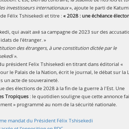
les investisseurs internationaux
», ajoute le parti de Katum
de Félix Tshisekedi et titre :
« 2028 : une échéance élector
ekedi, qui avait axé sa campagne de 2023 sur des accusati
idats de l’étranger. »
itution des étrangers, à une constitution dictée par le
ekedi ».
du président Felix Tshisekedi en titrant dans éditorial «
ur le Palais de la Nation, écrit le journal, le débat sur la 
s un acte de souveraineté.
e des élections de 2028 à la fin de la guerre à l'Est. Une
es Tropiques
: le quotidien souligne que cette annonce fa
ssement » programmé au nom de la sécurité nationale.
ième mandat du Président Félix Tshisekedi
 sacrée et l’opposition en RDC