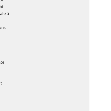
bi.
ale à
ons
Loi
it