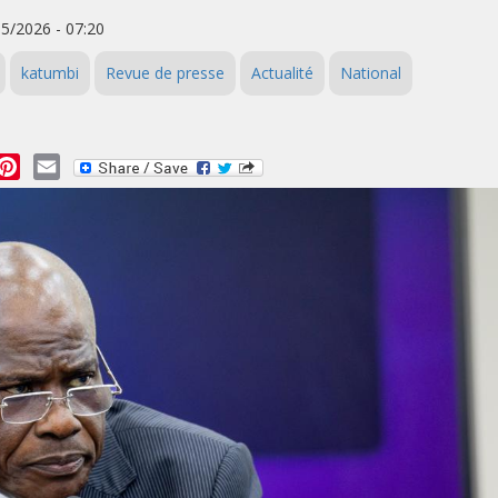
05/2026 - 07:20
katumbi
Revue de presse
Actualité
National
essage
Pinterest
Email