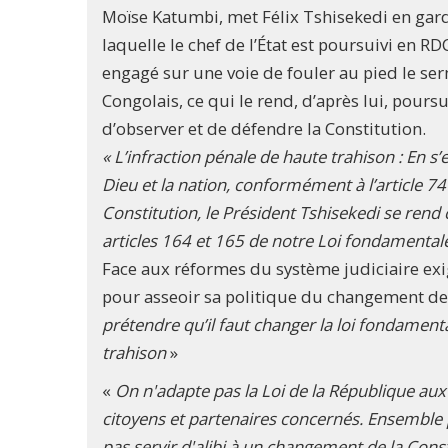
Moïse Katumbi, met Félix Tshisekedi en garde
laquelle le chef de l’État est poursuivi en
engagé sur une voie de fouler au pied le ser
Congolais, ce qui le rend, d’après lui, pour
d’observer et de défendre la Constitution.
« L’infraction pénale de haute trahison : En 
Dieu et la nation, conformément à l’article 7
Constitution, le Président Tshisekedi se ren
articles 164 et 165 de notre Loi fondamenta
Face aux réformes du système judiciaire exigé
pour asseoir sa politique du changement de 
prétendre qu’il faut changer la loi fondament
trahison
»
«
On n'adapte pas la Loi de la République aux 
citoyens et partenaires concernés. Ensemble 
pas servir d'alibi à un changement de la Constit