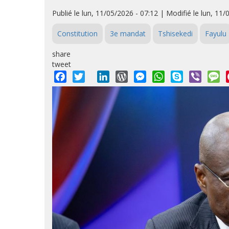
Publié le lun, 11/05/2026 - 07:12 | Modifié le lun, 11/
Constitution
3e mandat
Tshisekedi
Fayulu
share
tweet
Facebook
Twitter
LinkedIn
WordPress
Messenger
WhatsApp
Skype
Viber
M