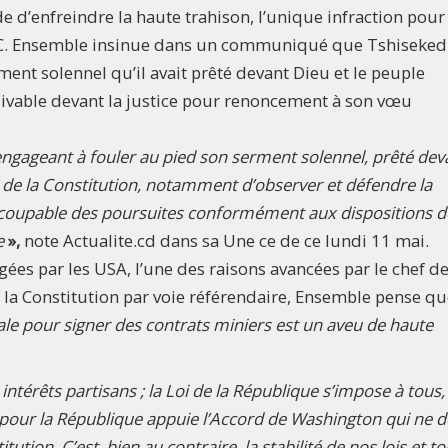
 d’enfreindre la haute trahison, l’unique infraction pour
 RDC. Ensemble insinue dans un communiqué que Tshisekedi
ment solennel qu’il avait prêté devant Dieu et le peuple
suivable devant la justice pour renoncement à son vœu
s’engageant à fouler au pied son serment solennel, prêté dev
4 de la Constitution, notamment d’observer et défendre la
d coupable des poursuites conformément aux dispositions d
le
»,
note Actualite.cd dans sa Une ce de ce lundi 11 mai.
es par les USA, l’une des raisons avancées par le chef de 
la Constitution par voie référendaire, Ensemble pense qu
ale pour signer des contrats miniers est un aveu de haute
intérêts partisans ; la Loi de la République s’impose à tous,
pour la République appuie l’Accord de Washington qui ne d
ution. C’est, bien au contraire, la stabilité de nos lois et to