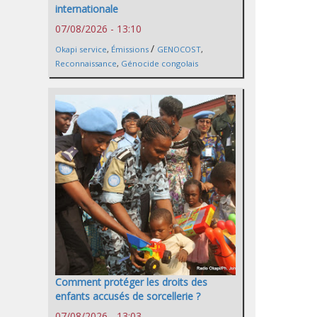
internationale
07/08/2026 - 13:10
/
Okapi service
,
Émissions
GENOCOST
,
Reconnaissance
,
Génocide congolais
Comment protéger les droits des
enfants accusés de sorcellerie ?
07/08/2026 - 13:03