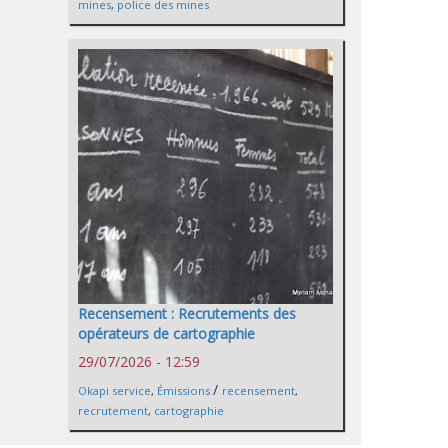
mines
,
police des mines
Recensement : Recrutements des
opérateurs de cartographie
29/07/2026 - 12:59
/
Okapi service
,
Émissions
recensement
,
recrutement
,
cartographie