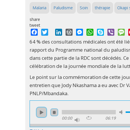
Malaria
Paludisme
Soin
thérapie
Okapi 
share
tweet
Facebook
Twitter
LinkedIn
WordPress
Messenger
WhatsApp
Skype
Viber
M
64 % des consultations médicales ont été li
rapport du Programme national du paludisme
dans cette partie de la RDC sont décédés. Ce 
célébration de la journée mondiale de la lut
Le point sur la commémoration de cette jour
entretien que Jody Nkashama a eu avec Dr V
PNLP/Mbandaka.
00:00
06:19