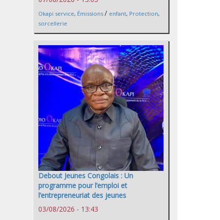
/
Okapi service
,
Émissions
enfant
,
Protection
,
sorcellerie
Debout Jeunes Congolais : Un
programme pour l’emploi et
l’entrepreneuriat des jeunes
03/08/2026 - 13:43