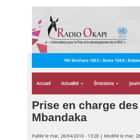
Aller
au
contenu
principal
FM: Kinshasa 103.5 :: Bunia 104.8 :: Bukavu
Accueil
Actualité
Émissions
Jour
Prise en charge des
Mbandaka
Publié le mar, 26/04/2016 - 13:28 | Modifié le mar, 2