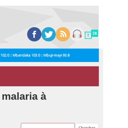
i 102.0 :: Mbandaka 103.0 :: Mbuji-mayi 93.8
 malaria à
Chercher