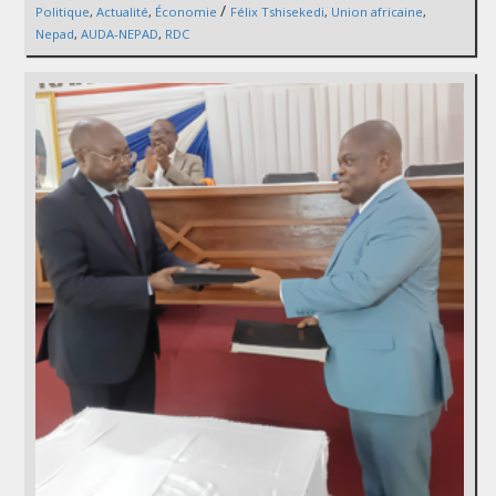
/
Politique
,
Actualité
,
Économie
Félix Tshisekedi
,
Union africaine
,
Nepad
,
AUDA-NEPAD
,
RDC