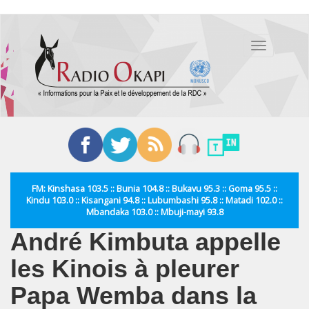
Aller
au
Toggle
contenu
navigation
principal
FM: Kinshasa 103.5 :: Bunia 104.8 :: Bukavu 95.3 :: Goma 95.5 ::
Kindu 103.0 :: Kisangani 94.8 :: Lubumbashi 95.8 :: Matadi 102.0 ::
Mbandaka 103.0 :: Mbuji-mayi 93.8
André Kimbuta appelle
les Kinois à pleurer
Papa Wemba dans la