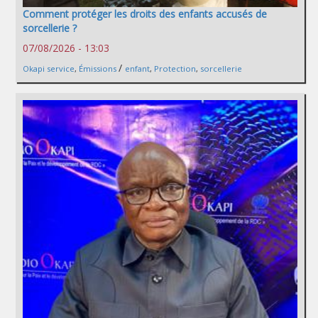
Comment protéger les droits des enfants accusés de
sorcellerie ?
07/08/2026 - 13:03
/
Okapi service
,
Émissions
enfant
,
Protection
,
sorcellerie