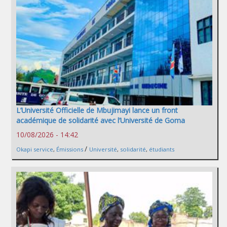
L’Université Officielle de Mbujimayi lance un front
académique de solidarité avec l’Université de Goma
10/08/2026 - 14:42
/
Okapi service
,
Émissions
Université
,
solidarité
,
étudiants