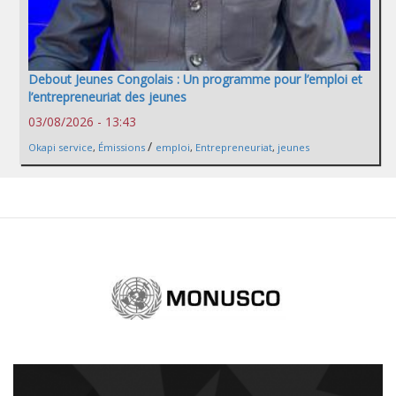
Debout Jeunes Congolais : Un programme pour l’emploi et
l’entrepreneuriat des jeunes
03/08/2026 - 13:43
/
Okapi service
,
Émissions
emploi
,
Entrepreneuriat
,
jeunes