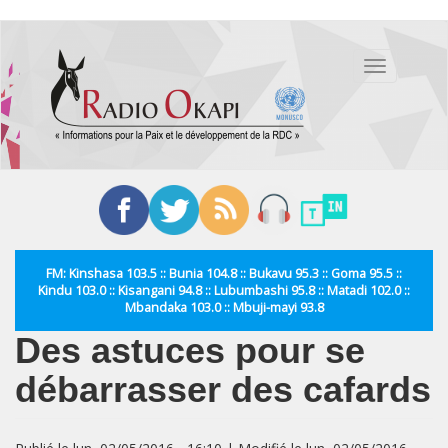
Aller
au
Toggle
contenu
navigation
principal
FM: Kinshasa 103.5 :: Bunia 104.8 :: Bukavu 95.3 :: Goma 95.5 ::
Kindu 103.0 :: Kisangani 94.8 :: Lubumbashi 95.8 :: Matadi 102.0 ::
Mbandaka 103.0 :: Mbuji-mayi 93.8
Des astuces pour se
débarrasser des cafards