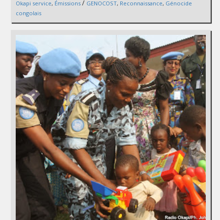
/
Okapi service
,
Émissions
GENOCOST
,
Reconnaissance
,
Génocide
congolais