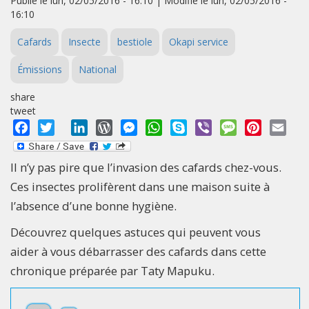
Publié le lun, 02/05/2016 - 16:10 | Modifié le lun, 02/05/2016 -
16:10
Cafards
Insecte
bestiole
Okapi service
Émissions
National
share
tweet
Facebook
Twitter
LinkedIn
WordPress
Messenger
WhatsApp
Skype
Viber
Message
Pinterest
Emai
Il n’y pas pire que l’invasion des cafards chez-vous.
Ces insectes prolifèrent dans une maison suite à
l’absence d’une bonne hygiène.
Découvrez quelques astuces qui peuvent vous
aider à vous débarrasser des cafards dans cette
chronique préparée par Taty Mapuku.