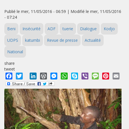
Publié le mer, 11/05/2016 - 06:59 | Modifié le mer, 11/05/2016
- 07:24
Beni
Insécurité
ADF
tuerie
Dialogue
Kodjo
UDPS
katumbi
Revue de presse
Actualité
National
share
tweet
Facebook
Twitter
LinkedIn
WordPress
Messenger
WhatsApp
Skype
Viber
Message
Pinterest
Emai