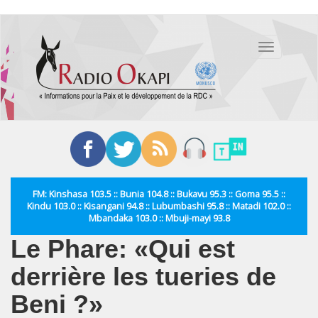
Aller
au
Toggle
contenu
navigation
principal
FM: Kinshasa 103.5 :: Bunia 104.8 :: Bukavu 95.3 :: Goma 95.5 ::
Kindu 103.0 :: Kisangani 94.8 :: Lubumbashi 95.8 :: Matadi 102.0 ::
Mbandaka 103.0 :: Mbuji-mayi 93.8
Le Phare: «Qui est
derrière les tueries de
Beni ?»