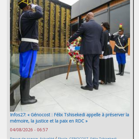
Infos27: « Génocost : Félix Tshisekedi appelle à préserver la
mémoire, la justice et la paix en RDC »
04/08/2026 - 06:57
/
Revue de presse
,
Actualité
Ebola
,
GENOCOST
,
Félix Tshisekedi