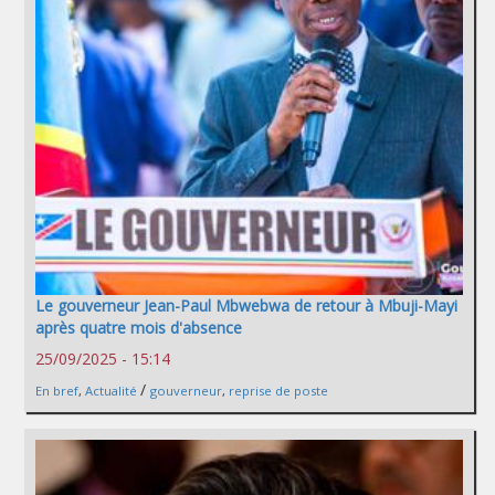
Le gouverneur Jean-Paul Mbwebwa de retour à Mbuji-Mayi
après quatre mois d'absence
25/09/2025 - 15:14
/
En bref
,
Actualité
gouverneur
,
reprise de poste