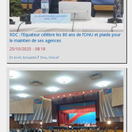
RDC : l’Equateur célèbre les 80 ans de l’ONU et plaide pour
le maintien de ses agences
25/10/2025 - 08:18
/
En bref
,
Actualité
Onu
,
Unicef