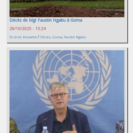
Décès de Mgr Faustin Ngabu à Goma
26/10/2025 - 15:24
/
En bref
,
Actualité
Décès
,
Goma
,
Faustin Ngabu