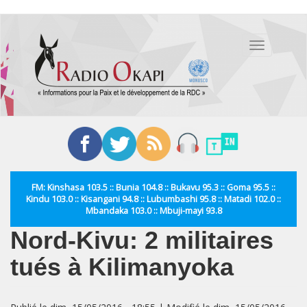
Aller
au
Toggle
contenu
navigation
principal
FM: Kinshasa 103.5 :: Bunia 104.8 :: Bukavu 95.3 :: Goma 95.5 ::
Kindu 103.0 :: Kisangani 94.8 :: Lubumbashi 95.8 :: Matadi 102.0 ::
Mbandaka 103.0 :: Mbuji-mayi 93.8
Nord-Kivu: 2 militaires
tués à Kilimanyoka