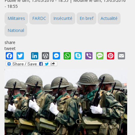
Publié le dim, 15/05/2016 - 18:55 | Modifié le dim, 15/05/2016
- 18:55
Militaires
FARDC
Insécurité
En bref
Actualité
National
share
tweet
Facebook
Twitter
LinkedIn
WordPress
Messenger
WhatsApp
Skype
Viber
Message
Pinterest
Emai