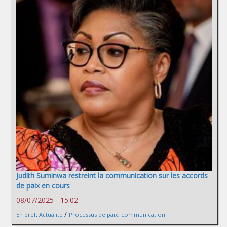
Judith Suminwa restreint la communication sur les accords
de paix en cours
08/07/2025 - 15:02
/
En bref
,
Actualité
Processus de paix
,
communication