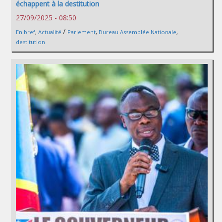
échappent à la destitution
27/09/2025 - 08:50
/
En bref
,
Actualité
Parlement
,
Bureau Assemblée Nationale
,
destitution