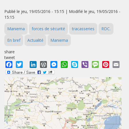
Publié le jeu, 19/05/2016 - 15:15 | Modifié le jeu, 19/05/2016 -
15:15
Maniema
forces de sécurité
tracasseries
RDC.
En bref
Actualité
Maniema
share
tweet
Facebook
Twitter
LinkedIn
WordPress
Messenger
WhatsApp
Skype
Viber
Message
Pinterest
Emai