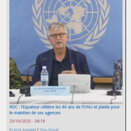
RDC : l’Equateur célèbre les 80 ans de l’ONU et plaide pour
le maintien de ses agences
25/10/2025 - 08:18
/
En bref
,
Actualité
Onu
,
Unicef