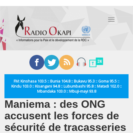
Aller
au
Toggle
contenu
navigation
principal
FM: Kinshasa 103.5 :: Bunia 104.8 :: Bukavu 95.3 :: Goma 95.5 ::
Kindu 103.0 :: Kisangani 94.8 :: Lubumbashi 95.8 :: Matadi 102.0 ::
Mbandaka 103.0 :: Mbuji-mayi 93.8
Maniema : des ONG
accusent les forces de
sécurité de tracasseries