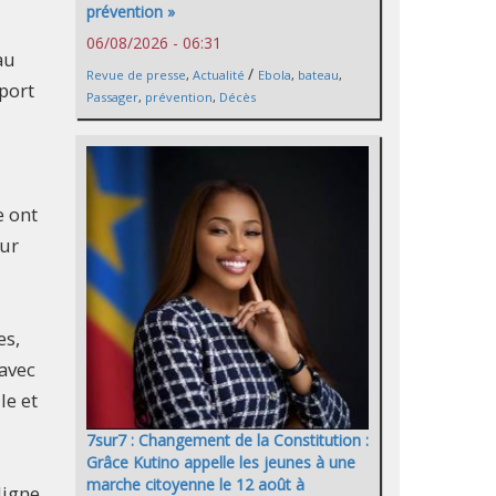
prévention »
06/08/2026 - 06:31
 au
/
Revue de presse
,
Actualité
Ebola
,
bateau
,
port
Passager
,
prévention
,
Décès
e ont
our
es,
 avec
le et
7sur7 : Changement de la Constitution :
Grâce Kutino appelle les jeunes à une
marche citoyenne le 12 août à
ligne