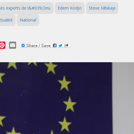
des experts de l&#039;Onu
Edem Kodjo
Steve Mbikayi
tualité
National
essage
Pinterest
Email