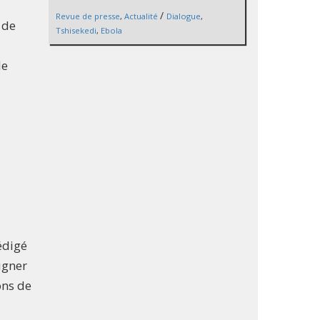
/
Revue de presse
,
Actualité
Dialogue
,
 de
Tshisekedi
,
Ebola
le
édigé
igner
ons de