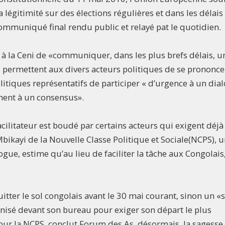
gitimité sur des élections régulières et dans les délais
 communiqué final rendu public et relayé pat le quotidien.
à la Ceni de «communiquer, dans les plus brefs délais, u
ui permettent aux divers acteurs politiques de se prononce
itiques représentatifs de participer « d’urgence à un dia
ement à un consensus».
facilitateur est boudé par certains acteurs qui exigent déjà
bikayi de la Nouvelle Classe Politique et Sociale(NCPS), 
gue, estime qu’au lieu de faciliter la tâche aux Congolais
tter le sol congolais avant le 30 mai courant, sinon un «s
anisé devant son bureau pour exiger son départ le plus
our la NCPS, conclut Forum des As, désormais, la sagesse 