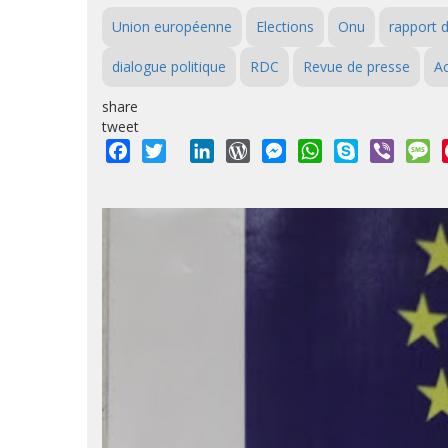
Union européenne
Elections
Onu
rapport 
dialogue politique
RDC
Revue de presse
Ac
share
tweet
Facebook
Twitter
LinkedIn
WordPress
Messenger
WhatsApp
Skype
Viber
M