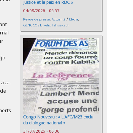
justice et la paix en RDC »
04/08/2026 - 06:57
/
Revue de presse
,
Actualité
Ebola
,
ant
GENOCOST
,
Félix Tshisekedi
rnal
ur
jo.
ziza.
 de
perts
Congo Nouveau : « L'AFC/M23 exclu
du dialogue national »
31/07/2026 - 06:36