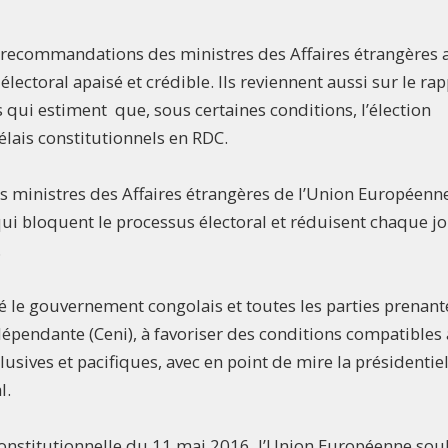
s recommandations des ministres des Affaires étrangères
ctoral apaisé et crédible. Ils reviennent aussi sur le rap
 qui estiment que, sous certaines conditions, l’élection
élais constitutionnels en RDC.
es ministres des Affaires étrangères de l’Union Européenn
qui bloquent le processus électoral et réduisent chaque j
.
é le gouvernement congolais et toutes les parties prenant
épendante (Ceni), à favoriser des conditions compatibles
clusives et pacifiques, avec en point de mire la présidentiel
l.
 Constitutionnelle du 11 mai 2016, l’Union Européenne sou