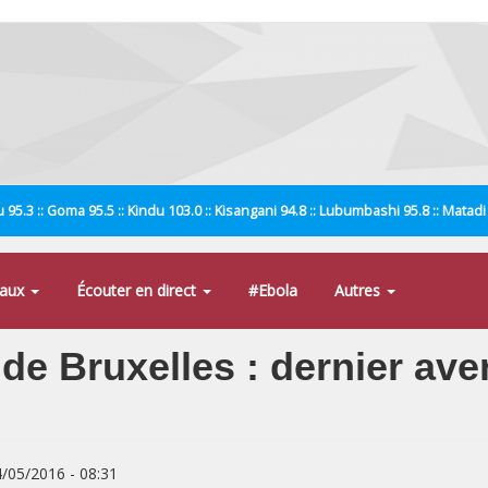
 95.3 :: Goma 95.5 :: Kindu 103.0 :: Kisangani 94.8 :: Lubumbashi 95.8 :: Matad
naux
Écouter en direct
#Ebola
Autres
de Bruxelles : dernier ave
4/05/2016 - 08:31