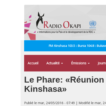
Aller
au
contenu
principal
FM: Kinshasa 103.5 :: Bunia 104.8 :: Bukavu
Accueil
Actualité
Émissions
Jour
Le Phare: «Réunion 
Kinshasa»
Publié le mar, 24/05/2016 - 07:49 | Modifié le mar, 2