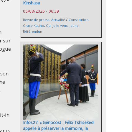
Kinshasa
05/08/2026 - 06:39
/
Revue de presse
,
Actualité
Constitution
,
Grace Kutino
,
Oui je le veux
,
Jeune
,
n
Référendum
r sur
logue
 son
une
,
it-in
Infos27: « Génocost : Félix Tshisekedi
appelle à préserver la mémoire, la
et la