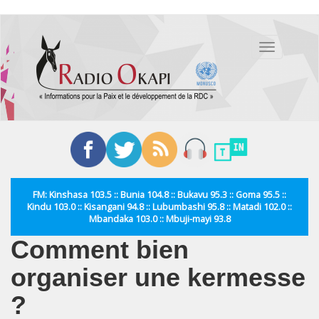
Aller
au
Toggle
contenu
navigation
principal
FM: Kinshasa 103.5 :: Bunia 104.8 :: Bukavu 95.3 :: Goma 95.5 ::
Kindu 103.0 :: Kisangani 94.8 :: Lubumbashi 95.8 :: Matadi 102.0 ::
Mbandaka 103.0 :: Mbuji-mayi 93.8
Comment bien
organiser une kermesse
?