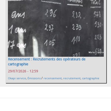
Recensement : Recrutements des opérateurs de
cartographie
29/07/2026 - 12:59
/
Okapi service
,
Émissions
recensement
,
recrutement
,
cartographie