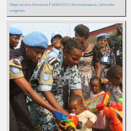
/
Okapi service
,
Émissions
GENOCOST
,
Reconnaissance
,
Génocide
congolais