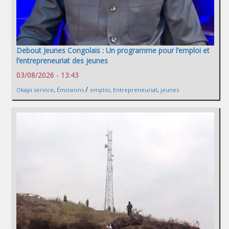
Debout Jeunes Congolais : Un programme pour l’emploi et
l’entrepreneuriat des jeunes
03/08/2026 - 13:43
/
Okapi service
,
Émissions
emploi
,
Entrepreneuriat
,
jeunes