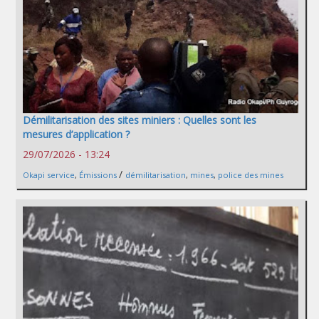
Démilitarisation des sites miniers : Quelles sont les
mesures d’application ?
29/07/2026 - 13:24
/
Okapi service
,
Émissions
démilitarisation
,
mines
,
police des mines