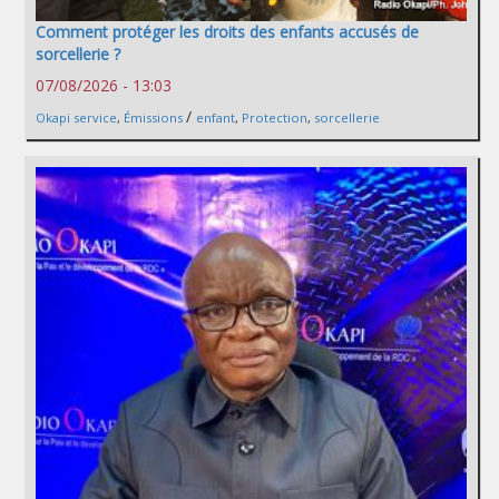
Comment protéger les droits des enfants accusés de
sorcellerie ?
07/08/2026 - 13:03
/
Okapi service
,
Émissions
enfant
,
Protection
,
sorcellerie