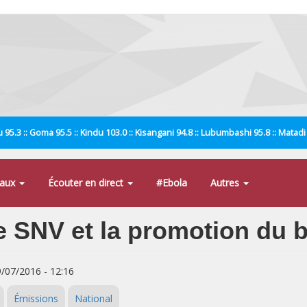
 95.3 :: Goma 95.5 :: Kindu 103.0 :: Kisangani 94.8 :: Lubumbashi 95.8 :: Matad
naux
Écouter en direct
#Ebola
Autres
ue SNV et la promotion du
9/07/2016 - 12:16
Émissions
National