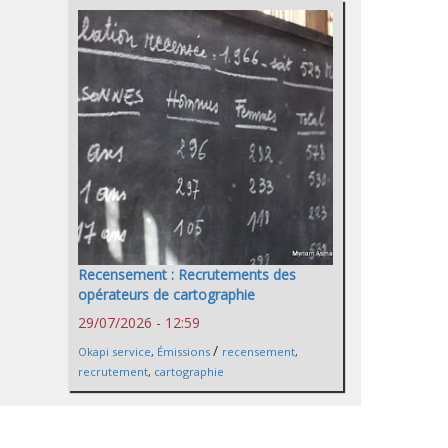
Recensement : Recrutements des
opérateurs de cartographie
29/07/2026 - 12:59
/
Okapi service
,
Émissions
recensement
,
recrutement
,
cartographie