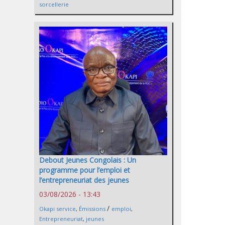
sorcellerie
Debout Jeunes Congolais : Un
programme pour l’emploi et
l’entrepreneuriat des jeunes
03/08/2026 - 13:43
/
Okapi service
,
Émissions
emploi
,
Entrepreneuriat
,
jeunes