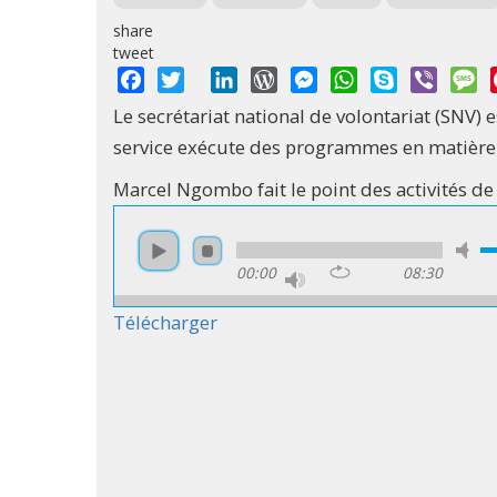
share
tweet
Facebook
Twitter
LinkedIn
WordPress
Messenger
WhatsApp
Skype
Viber
M
Le secrétariat national de volontariat (SNV) 
service exécute des programmes en matière 
Marcel Ngombo fait le point des activités d
00:00
08:30
Télécharger