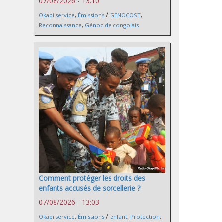
07/08/2026 - 13:10
/
Okapi service
,
Émissions
GENOCOST
,
Reconnaissance
,
Génocide congolais
Comment protéger les droits des
enfants accusés de sorcellerie ?
07/08/2026 - 13:03
/
Okapi service
,
Émissions
enfant
,
Protection
,