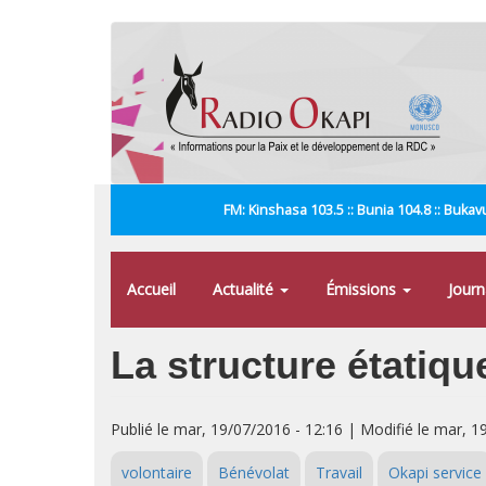
Aller
au
contenu
principal
FM: Kinshasa 103.5 :: Bunia 104.8 :: Bukavu
Accueil
Actualité
Émissions
Jour
La structure étatiq
Publié le mar, 19/07/2016 - 12:16 | Modifié le mar, 1
volontaire
Bénévolat
Travail
Okapi service