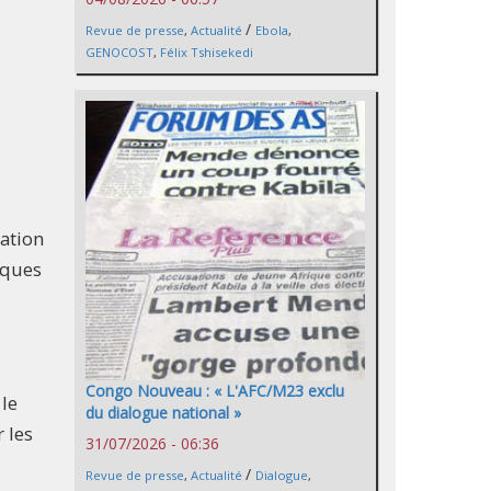
/
Revue de presse
,
Actualité
Ebola
,
GENOCOST
,
Félix Tshisekedi
ration
iques
Congo Nouveau : « L'AFC/M23 exclu
 le
du dialogue national »
 les
31/07/2026 - 06:36
/
Revue de presse
,
Actualité
Dialogue
,