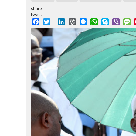
share
tweet
Facebook
Twitter
LinkedIn
WordPress
Messenger
WhatsApp
Skype
Viber
M