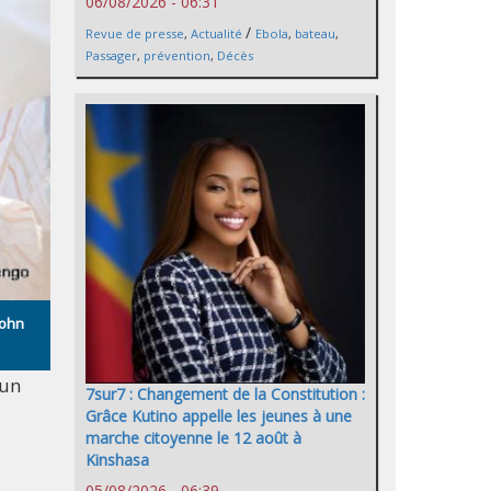
06/08/2026 - 06:31
/
Revue de presse
,
Actualité
Ebola
,
bateau
,
Passager
,
prévention
,
Décès
John
 un
7sur7 : Changement de la Constitution :
Grâce Kutino appelle les jeunes à une
marche citoyenne le 12 août à
Kinshasa
05/08/2026 - 06:39