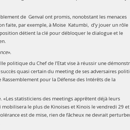
emblement de Genval ont promis, nonobstant les menaces
ion faite, par exemple, à Moïse Katumbi, d’y jouer un rôle
position détient la clé pour débloquer le dialogue et le
en.
ance».
ille politique du Chef de l’Etat vise à réussir une démonst
le succès quasi certain du meeting de ses adversaires polit
e Rassemblement pour la Défense des Intérêts de la
. «Les statisticiens des meetings apprêtent déjà leurs
 mobilisera le plus de Kinoises et Kinois le vendredi 29 et
 tolérance est de mise, rien de fâcheux ne devrait perturber
.