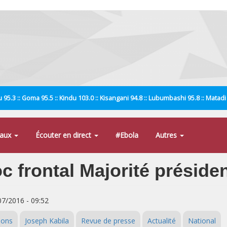
 95.3 :: Goma 95.5 :: Kindu 103.0 :: Kisangani 94.8 :: Lubumbashi 95.8 :: Matad
naux
Écouter en direct
#Ebola
Autres
 frontal Majorité présiden
/07/2016 - 09:52
ions
Joseph Kabila
Revue de presse
Actualité
National