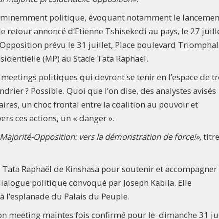
st éminemment politique, évoquant notamment le lanceme
 le retour annoncé d’Etienne Tshisekedi au pays, le 27 juill
Opposition prévu le 31 juillet, Place boulevard Triomphal 
identielle (MP) au Stade Tata Raphaël.
meetings politiques qui devront se tenir en l’espace de tr
drier ? Possible. Quoi que l’on dise, des analystes avisés
res, un choc frontal entre la coalition au pouvoir et
vers ces actions, un « danger ».
ajorité-Opposition: vers la démonstration de force!»,
titr
e Tata Raphaël de Kinshasa pour soutenir et accompagner 
ialogue politique convoqué par Joseph Kabila. Elle
 à l’esplanade du Palais du Peuple.
son meeting maintes fois confirmé pour le dimanche 31 jui