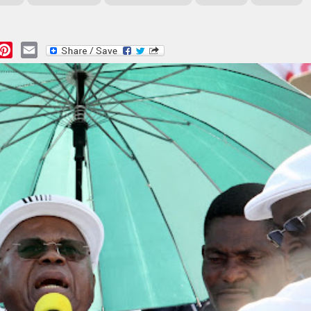
essage
Pinterest
Email