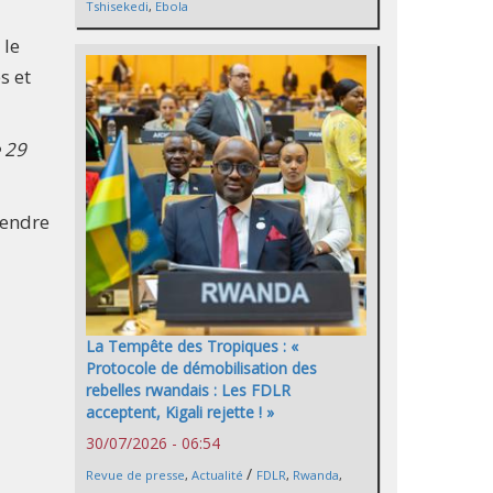
Tshisekedi
,
Ebola
 le
s et
 29
rendre
La Tempête des Tropiques : «
Protocole de démobilisation des
rebelles rwandais : Les FDLR
acceptent, Kigali rejette ! »
30/07/2026 - 06:54
/
Revue de presse
,
Actualité
FDLR
,
Rwanda
,