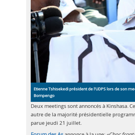
Etienne Tshisekedi président de l'UDPS lors de son m
Bompengo
Deux meetings sont annoncés à Kinshasa. Celu
autre de la majorité présidentielle programm
parue jeudi 21 juillet.
Forum des As
annonce à la une:
«Choc fronta