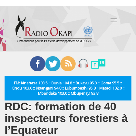
Aller
au
Toggle
contenu
navigation
principal
FM: Kinshasa 103.5 :: Bunia 104.8 :: Bukavu 95.3 :: Goma 95.5 ::
Kindu 103.0 :: Kisangani 94.8 :: Lubumbashi 95.8 :: Matadi 102.0 ::
Mbandaka 103.0 :: Mbuji-mayi 93.8
RDC: formation de 40
inspecteurs forestiers à
l’Equateur