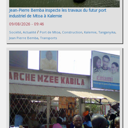
Jean-Pierre Bemba inspecte les travaux du futur port
industriel de Mtoa à Kalemie
09/08/2026 - 09:46
/
Société
,
Actualité
Port de Mtoa
,
Construction
,
Kalemie
,
Tanganyika
,
Jean Pierre Bemba
,
Transports