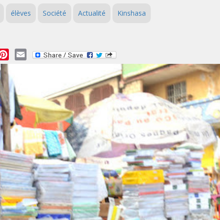
élèves
Société
Actualité
Kinshasa
essage
Pinterest
Email