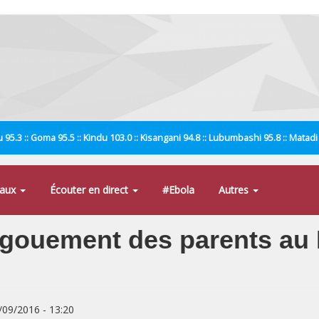
 95.3 :: Goma 95.5 :: Kindu 103.0 :: Kisangani 94.8 :: Lubumbashi 95.8 :: Matad
naux
Écouter en direct
#Ebola
Autres
ngouement des parents au 
4/09/2016 - 13:20