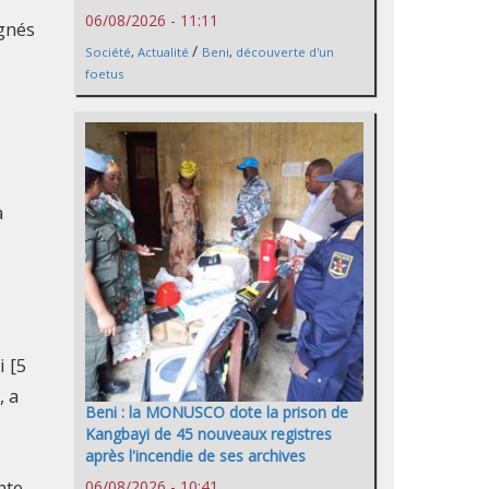
06/08/2026 - 11:11
gnés
/
Société
,
Actualité
Beni
,
découverte d'un
foetus
a
i [5
, a
Beni : la MONUSCO dote la prison de
Kangbayi de 45 nouveaux registres
après l'incendie de ses archives
nte
06/08/2026 - 10:41