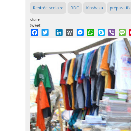
Rentrée scolaire
RDC
Kinshasa
préparatifs
share
tweet
Facebook
Twitter
LinkedIn
WordPress
Messenger
WhatsApp
Skype
Viber
M