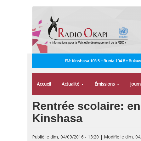
Aller
au
contenu
principal
FM: Kinshasa 103.5 :: Bunia 104.8 :: Bukavu
Accueil
Actualité
Émissions
Jour
Rentrée scolaire: e
Kinshasa
Publié le dim, 04/09/2016 - 13:20 | Modifié le dim, 0