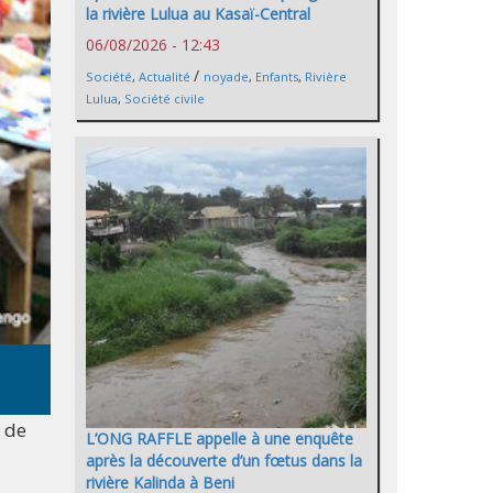
la rivière Lulua au Kasaï-Central
06/08/2026 - 12:43
/
Société
,
Actualité
noyade
,
Enfants
,
Rivière
Lulua
,
Société civile
x de
L’ONG RAFFLE appelle à une enquête
après la découverte d’un fœtus dans la
rivière Kalinda à Beni