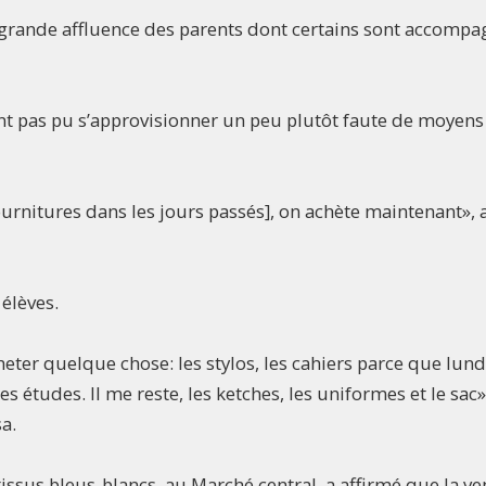
 grande affluence des parents dont certains sont accompa
nt pas pu s’approvisionner un peu plutôt faute de moyens
ournitures dans les jours passés], on achète maintenant», 
élèves.
heter quelque chose: les stylos, les cahiers parce que lund
études. Il me reste, les ketches, les uniformes et le sac»
a.
ssus bleus-blancs, au Marché central, a affirmé que la ve