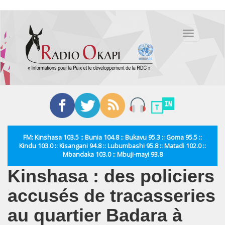
Aller
au
Toggle
contenu
navigation
principal
FM: Kinshasa 103.5 :: Bunia 104.8 :: Bukavu 95.3 :: Goma 95.5 ::
Kindu 103.0 :: Kisangani 94.8 :: Lubumbashi 95.8 :: Matadi 102.0 ::
Mbandaka 103.0 :: Mbuji-mayi 93.8
Kinshasa : des policiers
accusés de tracasseries
au quartier Badara à