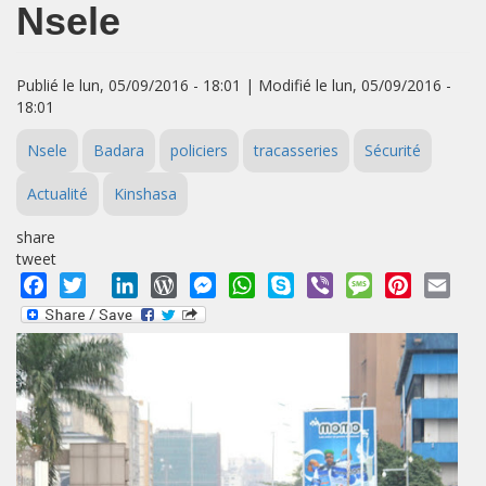
Nsele
Publié le lun, 05/09/2016 - 18:01 | Modifié le lun, 05/09/2016 -
18:01
Nsele
Badara
policiers
tracasseries
Sécurité
Actualité
Kinshasa
share
tweet
Facebook
Twitter
LinkedIn
WordPress
Messenger
WhatsApp
Skype
Viber
Message
Pinterest
Emai