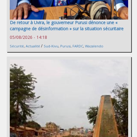
De retour à Uvira, le gouverneur Purusi dénonce une «
campagne de désinformation » sur la situation sécuritaire
05/08/2026 - 14:18
/
Sécurité
,
Actualité
Sud-Kivu
,
Purusi
,
FARDC
,
Wazalendo