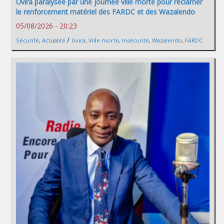
Uvira paralysée par une journée ville morte pour réclamer
le renforcement matériel des FARDC et des Wazalendo
05/08/2026 - 20:23
/
Sécurité
,
Actualité
Uvira
,
Ville morte
,
Insécurité
,
Wazalendo
,
FARDC