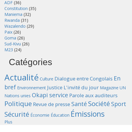
ADF
(36)
Constitution
(35)
Maniema
(32)
Rwanda
(31)
Wazalendo
(29)
Paix
(26)
Goma
(26)
Sud-Kivu
(26)
M23
(24)
Catégories
Actualité
En
Dialogue entre Congolais
Culture
bref
Justice
L'invité du jour
Environnement
Magazine UN
Okapi service
Parole aux auditeurs
Nations unies
Politique
Société
Santé
Sport
Revue de presse
Émissions
Sécurité
Économie
Éducation
Plus