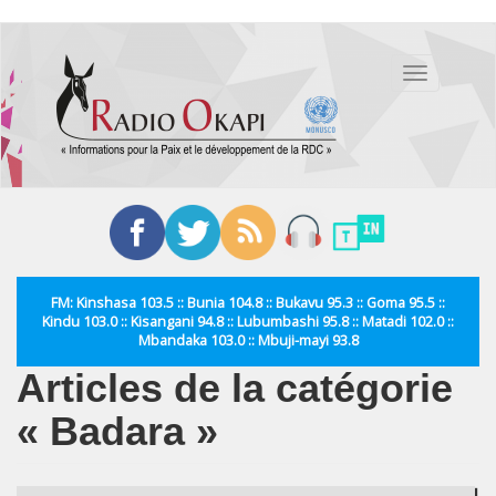
Aller
au
Toggle
contenu
navigation
principal
FM: Kinshasa 103.5 :: Bunia 104.8 :: Bukavu 95.3 :: Goma 95.5 ::
Kindu 103.0 :: Kisangani 94.8 :: Lubumbashi 95.8 :: Matadi 102.0 ::
Mbandaka 103.0 :: Mbuji-mayi 93.8
Articles de la catégorie
« Badara »