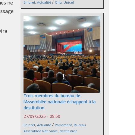
nes ne
/
En bref
,
Actualité
Onu
,
Unicef
essage
vira
Trois membres du bureau de
l’Assemblée nationale échappent à la
destitution
27/09/2025 - 08:50
/
En bref
,
Actualité
Parlement
,
Bureau
Assemblée Nationale
,
destitution