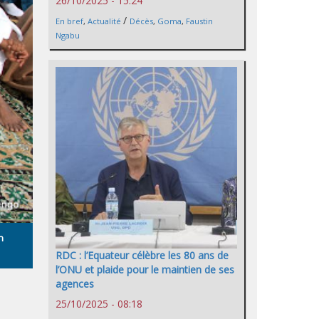
26/10/2025 - 15:24
/
En bref
,
Actualité
Décès
,
Goma
,
Faustin
Ngabu
n
RDC : l’Equateur célèbre les 80 ans de
l’ONU et plaide pour le maintien de ses
agences
25/10/2025 - 08:18