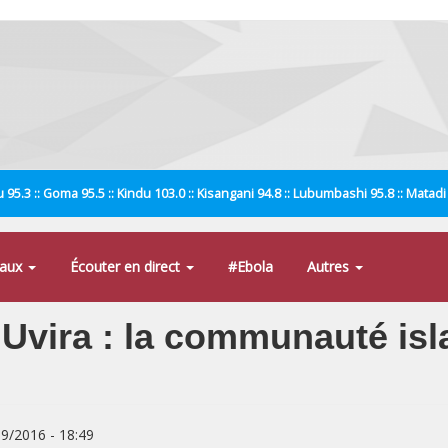
 95.3 :: Goma 95.5 :: Kindu 103.0 :: Kisangani 94.8 :: Lubumbashi 95.8 :: Matad
naux
Écouter en direct
#Ebola
Autres
Uvira : la communauté isl
09/2016 - 18:49