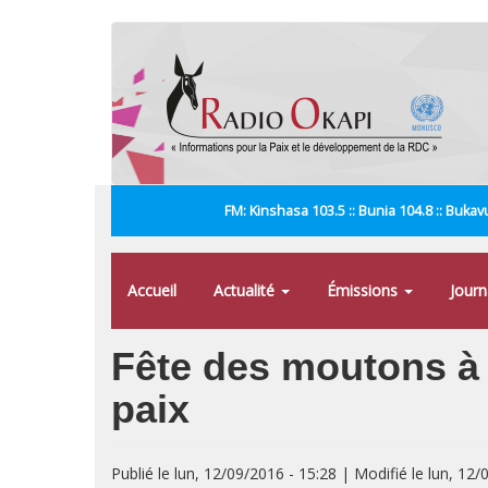
Aller
au
contenu
principal
FM: Kinshasa 103.5 :: Bunia 104.8 :: Bukavu
Accueil
Actualité
Émissions
Jour
Fête des moutons à 
paix
Publié le lun, 12/09/2016 - 15:28 | Modifié le lun, 12/