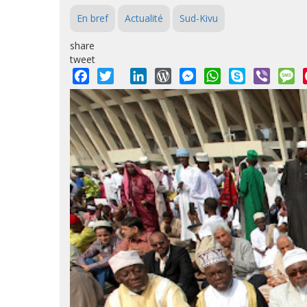
En bref
Actualité
Sud-Kivu
share
tweet
Facebook
Twitter
LinkedIn
WordPress
Messenger
WhatsApp
Skype
Viber
M