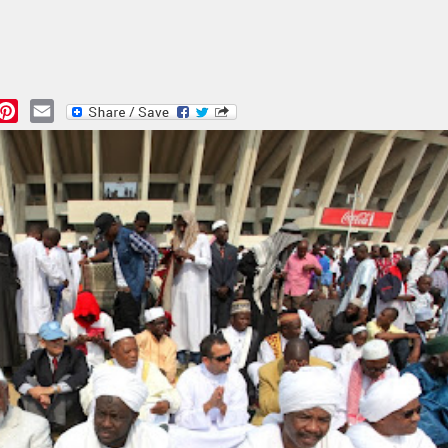
essage
Pinterest
Email