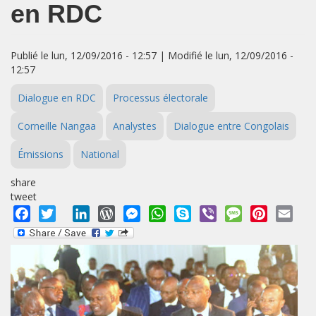
en RDC
Publié le lun, 12/09/2016 - 12:57 | Modifié le lun, 12/09/2016 -
12:57
Dialogue en RDC
Processus électorale
Corneille Nangaa
Analystes
Dialogue entre Congolais
Émissions
National
share
tweet
Facebook
Twitter
LinkedIn
WordPress
Messenger
WhatsApp
Skype
Viber
Message
Pinterest
Emai