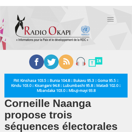
Aller
au
Toggle
contenu
navigation
principal
FM: Kinshasa 103.5 :: Bunia 104.8 :: Bukavu 95.3 :: Goma 95.5 ::
Kindu 103.0 :: Kisangani 94.8 :: Lubumbashi 95.8 :: Matadi 102.0 ::
Mbandaka 103.0 :: Mbuji-mayi 93.8
Corneille Naanga
propose trois
séquences électorales